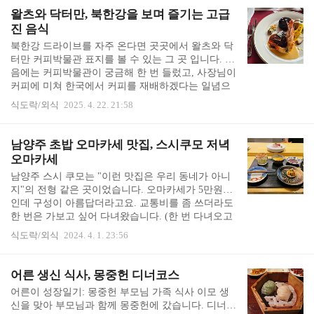
건물만 업그레이드 된 것이 아니라 가격도 업그레이
왈츠와 닥터만, 북한강을 보며 즐기는 고급
드 되었습니다. 정식은 11,000원, 안심 돈까스는 11,0
진 음식
00원, 등심 돈까스, 치킨까스, 함박스테이크는 1만원
북한강 드라이브를 자주 온다면 곳곳에서 왈츠와 닥
입니다. 생선까스는 없어졌습니다. (이전 사진이라
터만 커피박물관 표지를 볼 수 있는 그 곳 입니다. 처
지금은 더 올랐을지도 모르겠습니다) 정감어린 스프,
음에는 커피박물관이 궁금해 한 번 들렀고, 사장님이
깍두기, 쌈장이 나옵니다. 세 가지를 다 맛볼 수 있는
커피에 미쳐 한국에서 커피를 재배하겠다는 일념으
금왕정식입니다. 손보다..
로 농학박사까지 하셨다는 집념에 놀라고, 갖은 수집
식도락/외식
2025. 4. 22. 21:58
품에 놀라고, 다소 비싼 가격에 놀랐습니다. 커피 가
격이 18,000원대 정도였던 걸로 기억합니다. 지배인
도 계시고 경양식집(?)처럼 코스 요리를 파는데 그 또
남양주 초밥 오마카세 맛집, 스시쿠모 저녁
한 가격이 그리 싸진 않아서 이런 곳에서 이런 가격
오마카세
을 이라며 갸웃거렸습니다. 그러다 생일날 와 본 이
남양주 스시 쿠모는 "이런 맛집은 우리 동네가 아니
후로는 바로 팬이 되었습니다. 이 가격 받고 유지가
지"의 전형 같은 곳이었습니다. 오마카세가 5만원대
되시나 하는 생각으로 바뀌었고요. 북한강 바로 옆의
인데 구성이 아름답더라고요. 교통비를 좀 쓰더라도
성 같은 근사한 건물입니다. 정면에 보이는 입구가
한 번은 가보고 싶어 다녀왔습니다. (한 번 다녀오고
커피박물관 가는 입구이고, 오른쪽의 짧은 보도블..
맘에 들어 서울 사시는 부모님 모시고도 가고, 혼자
식도락/외식
2024. 4. 1. 23:56
도 가고, 꽤 여러 번 재방문했습니다) 이 사진은 처음
방문했을 때 입니다. 자리에 앉으면 따뜻한 물수건과
따뜻한 차를 준비해주십니다. 이미 자리에는 식기가
어른 생신 식사, 몽중헌 디너코스
준비되어 있습니다. (예약 손님만 받습니다) 속을 달
어른이 성장일기: 몽중헌 부모님 가족 식사 이모 생
래면서 입안을 행복하게 해 줄 음식들이 가득 차려집
신을 맞아 부모님과 함께 몽중헌에 갔습니다. 디너코
니다. 샐러드, 계란찜(자완무시), 아뮤즈부쉬, 회를