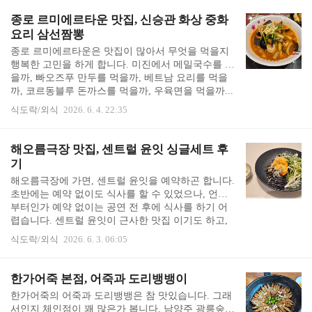
기다렸습니다. 커피 사피엔스 수박주스 가격은 5,300
원이었습니다. 정말 수박주스 맛집인가 봅니다. 열
종로 르미에르타운 맛집, 신승관 화상 중화
댓잔이 넘는 수박주스를 가져오십니다. 저 뒤로도 수
요리 삼선짬뽕
박주스가 줄지어 있었습니다. 저 중 하나는 제 것인
종로 르미에르타운은 맛집이 많아서 무엇을 먹을지
줄 알았는데, 아니었어요. 모두가 저보다 먼저 주문
행복한 고민을 하게 합니다. 미진에서 메밀국수를 먹
하신 다른 분들의 것이고, 아직 제 수박주스는 안 나
을까, 빠오즈푸 만두를 먹을까, 베트남 요리를 먹을
왔습니다. 드디어 나온 수박주스. 시럽 많이 안 들어
까, 코르동블루 돈까스를 먹을까, 우육면을 먹을까...
간 수박 본연의 맛 입니다. 지금은 ..
이 외에도 끌리는 메뉴가 너무 많아 두어 바퀴를 돌
식도락/외식
2026. 6. 4. 22:35
다가 '화상 중국요리'라는 신승관 중화요리에 가 보았
습니다. 이 날은 모르고 왠지 끌려서 가본 것인데, 알
고 보니 1964년부터 60년째 3대에 걸쳐 중국요리를
해오름극장 맛집, 센트럴 윤잇 싱글세트 후
하고 있는 화교 주방장님의 맛집이라고 합니다. 모르
기
고 갔는데 알고 보니 맛집일 때 기분이 더 좋습니다.
해오름극장에 가면, 센트럴 윤잇을 예약하곤 합니다.
'역시 나의 맛집 레이더는 훌륭해!'라면서 혼자 으쓱
초반에는 예약 없이도 식사를 할 수 있었으나, 언제
하기도 하고요. 자리마다 키오스크와 카드 결제기가
부터인가 예약 없이는 공연 전 후에 식사를 하기 어
설치되어 있습니다. 주문과 동시에 결제를 하면 됩니
렵습니다. 센트럴 윤잇이 근사한 맛집 이기도 하고,
다. 맛있어 보이는 것이 많아 고민하다가,..
해오름 극장에서 걸어갈 수 있는 거리에는 식당이 없
식도락/외식
2026. 6. 3. 06:05
고, 해오름 극장 안의 다른 공간은 카페 겸 간단한 한
강 라면(라면 기계로 끓이는 라면)을 먹을 수 있는 곳
들이 있을 뿐, 식사를 할만한 공간은 없기 때문인 듯
한가어죽 본점, 어죽과 도리뱅뱅이
합니다. 예약을 하고 가면, 자리를 미리 차려놓고 맞
한가어죽의 어죽과 도리뱅뱅은 참 맛있습니다. 그래
아 주시고, 웰컴티를 주십니다. 허브 세 가지를 섞어
서인지 체인점이 꽤 많은가 봅니다. 남양주 광릉숲길