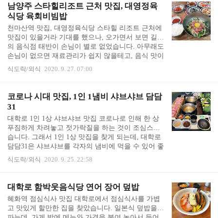
블을 깔끔히 차려 놓고 기다리고 계셨습니다. 음식들
남양주 스타힐리조트 근처 맛집, 대영정육
은 가격은 조금 있으나, 하나 하나 아주 맛있었습니
식당 육회비빔밥
다. 잘 구워진 아주 맛난 스테이크 입니다. 함께 먹을
천마산역 맛집, 대영정육식당 스타힐 리조트 근처에
소스 구성도 훌륭하고요. 해산물 상태도 좋고 맛도
맛집이 있을거라 기대를 했으나, 오가면서 보면 길가
무척 좋았던 해산물 크림 펜네였습니다. 이 외에도
의 음식점 태반이 손님이 별로 없었습니다. 아무래도
모듬 치즈, 구운 야채 등을 더 주문했는데 음식이 하
손님이 없으면 재료관리가 쉽지 않을테고, 음식 맛이
나 하나 아주 맛있습니다. 와인바이다 보니 레스토..
좋기 어려울 것 같아 도전정신을 가지고 가보고 싶지
식도락/외식
2020. 9. 27. 07:00
않았어요. 몇 번 가봤으나 맛이 없어서 더 이상 도전
하고 싶지 않기도 했고요. 이 맛집 불모지 같은 지역
에서 우연히 골목 안의 괜찮은 집을 발견했습니다.길
코로나 시대 맛집, 1인 1냄비 샤브샤브 담담
가에 있는 정육점에 딸린 정육식당인데, 주차장 같은
31
골목 안 쪽에 있어 있는 줄 몰랐습니다. 저는 몰랐던
대학로 1인 1상 샤브샤브 맛집 코로나로 인해 한 상
곳이고 육회비빔밥이 있길래 가 본 적이었는데, 골목
푸짐하게 차려놓고 젓가락질을 하는 것이 조심스럽
안에 있는 음식점을 어찌 아셨는지 손님이 많았습니
습니다. 그래서 1인 1상 맛집을 찾게 되는데, 대학로
다. 육회비빔밥을 주문하니, 반찬이 여러 가지 나왔
담담31은 샤브샤브를 각자의 냄비에 먹을 수 있어 좋
습니다. 오징어젓, 가지무침, 어묵볶음, 마늘쫑..
았습니다. 천천히 끓이며 한 점씩 넣어 먹으니, 밥 먹
식도락/외식
2020. 9. 25. 22:58
으며 이야기를 나누기에도 아주 좋은 곳이었어요. 나
무를 덧댄 건물과 나무가 근사합니다. 고급져 보이는
외관이고, 내부도 비슷한 느낌으로 적당히 칸막이가
대학로 함박웃음식당 연어 장어 덮밥
되어 있습니다. 메뉴는 간단했습니다. 샤브샤브와 스
혜화역 점심식사 맛집 대학로에서 점심식사를 가볍
키아키가 있고, 둘 중 하나를 택했으면 고기를 어느
고 맛있게 할만한 집을 찾았습니다. 일본식 덮밥을
부위를 먹을 지 고르면 됩니다. 처음 갔을 때는 28,00
파는데, 가게 밖에 메뉴와 가격을 붙여 놓아서 들어