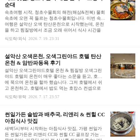
음식점들이 몇 곳 더 있습니다. 예전에 낙산사에 왔
순대
을 때는 근처에 맛집이 딱히 없어 멀리 가곤 했었는
속초여행 시작, 청초수물회의 해전(해삼&전복) 물회
데, 그 사이 많이 생긴 걸까요? (예전에도 있었는데,
속초에 오면 꼭 들르는 청초수물회입니다. 이번 속초
제가 몰랐을 수도 있고요...) 바람꽃해녀마을 메뉴 &
여행은 설악산 오색 탄산온천으로 시작했는데, 온천
가격, 전복이 주력 메뉴자리를 안내해 주시고, 메뉴
을 하고 찜질방에서 조금 오래 쉬어서 식사 시간을
판과 함께 주문서, 볼펜을 주십니다. ..
놓치는 것 아닌지 걱정이 되었습니다. 찾아보니, 청
식도락/외식
2026. 7. 19. 23:31
초수물회 속초 본점 영업시간은 오전 10시부터 저녁
8시 50분이라고 합니다. 단, 라스트 오더가 8시라 대
기하는 것 고려하면 7시 반까지는 도착해야 식사를
설악산 오색온천, 오색그린야드 호텔 탄산
할 수 있을 듯 합니다. 만약 시간이 늦으면 8시 20분
온천 & 암반파동욕 후기
까지 포장은 되니 포장해서 호텔에 가서 먹는 방법도
설악산 오색그린야드호텔 온천 & 찜질방 오색그린
있습니다. (그래도 청초호를 바라보면서, 오밀조밀
야드 호텔의 온천이 매우 좋다는 소문을 듣고, 호텔
예쁜 그릇의 반찬들과 같이 즐겁게 먹는 게 좋습니
에 묵으며 온천을 할까 했습니다. 그저 호텔에서 쉬
다.) 다행히 7시에 도착했습니다. 재빨리 대기 번호표
고 온천하고, 호텔에서 밥도 먹는 호캉스 컨셉으로
부터 뽑았는데, 제 앞에 13팀이 있었습니다..
요. 그러다가 바닷가도 가고 싶어져 호텔은 다른 곳
식도락/유락
2026. 7. 17. 23:57
으로 예약하고 온천만 하러 갔습니다. 양양 IC까지
서울-양양 고속도로를 씽씽 달려서 빠져 나간 뒤 산
길을 조금 가니 주전골 오색약수터가 나오고, 거기에
썬일가든 솥밥과 배추국, 리앤리 & 썬힐 CC
서 좀 더 올라가니 오색온천이 나옵니다. 좌회전 하
아침식사 맛집
는 지점에 큼직하게 "OSEAK"이라고 쓰여 있습니다.
새벽5시부터 시작하는 아침식사 맛집, 가평 썬일가
오색그린야드 호텔 뿐 아니라 숙박시설들이 모여 있
든 썬일가든은 리앤리 CC와 썬힐 CC 골프장 가는 길
는 지역인가 봅니다. 오색그린야드호텔 & 온천 위치