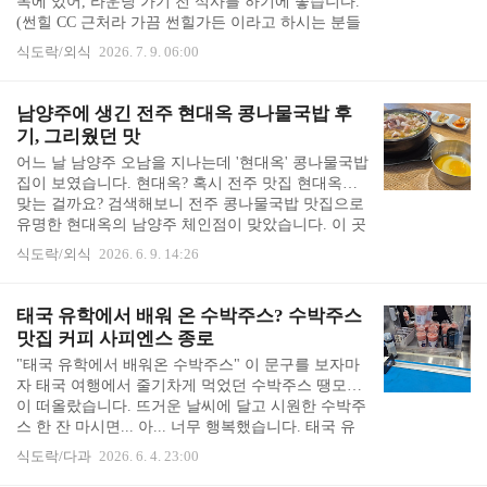
목에 있어, 라운딩 가기 전 식사를 하기에 좋습니다.
오색그린야드 호텔은 가장 안쪽에 있었습니다. 네비
(썬힐 CC 근처라 가끔 썬힐가든 이라고 하시는 분들
게이션이 목적지 근처라고 안내할 무렵 아치로 된
도 있습니다.) 썬일가든 영업시간 & 메뉴 새벽 5시부
"탄산온천..
식도락/외식
2026. 7. 9. 06:00
터 오후 3시까지만 영업을 해서 아침식사를 하기에
는 좋고, 돌아오는 길에 저녁을 먹을 수는 없습니다.
입구에 보면 가평향토음식 요리경연대회에서 은상을
남양주에 생긴 전주 현대옥 콩나물국밥 후
수상하셨다는 간판이 걸려있습니다. 저는 몇 번 다
기, 그리웠던 맛
아주 맛있게 먹었고, 그냥 가기에는 좀 멀어 이 근처
어느 날 남양주 오남을 지나는데 '현대옥' 콩나물국밥
에 올 기회가 있으면 가능한 들르려고 하는 집 입니
집이 보였습니다. 현대옥? 혹시 전주 맛집 현대옥이
다. 주요 메뉴는 솥밥과 맛있는 국입니다. 바다솥밥
맞는 걸까요? 검색해보니 전주 콩나물국밥 맛집으로
이라고 하는데, 톳이 들어간 것 입니다. 썬일가든 주
유명한 현대옥의 남양주 체인점이 맞았습니다. 이 곳
문 팁 첫 번째는, 솥밥이라 약간 시간이 걸..
도 집에서 10km 이상 떨어져 있지만, 전주 300km보
식도락/외식
2026. 6. 9. 14:26
다는 가까우니 대만족입니다.저녁 8시 넘어서 전화
해보니 8시 30분에 라스트 오더라고 하셔서 못가고,
다음 날 찾아갔습니다.체인점 답게 인테리어는 깔끔
태국 유학에서 배워 온 수박주스? 수박주스
합니다. 주문은 키오스크로 했습니다. 전주 남부시장
맛집 커피 사피엔스 종로
식(수란 따로주는 방식) 콩나물국밥에 오징어 사리
"태국 유학에서 배워온 수박주스" 이 문구를 보자마
추가했습니다. 저는 수란 따로, 바글바글 끓이지 않
자 태국 여행에서 줄기차게 먹었던 수박주스 땡모반
고 따끈하게 주시면서 오징어와 김치 들어간 남부시
이 떠올랐습니다. 뜨거운 날씨에 달고 시원한 수박주
장식 콩나물국밥을 좋아합니다. 김은 키오스크 아래
스 한 잔 마시면... 아... 너무 행복했습니다. 태국 유
에 포장이 되어 놓여 있었고, 반찬은 따로 가져다..
학가서 수박주스를 배워오셨다니, 안 마실 수가 없었
식도락/다과
2026. 6. 4. 23:00
습니다. 앞쪽에 키오스크가 있습니다. 주문을 하고