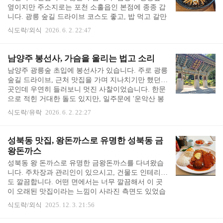
만든 차인데 향긋하고 따뜻합니다. 국립극장 1층에
옆이지만 주소지로는 포천 소홀읍인 본점에 종종 갑
위치한 특성으로 국립극장에서 하는 공연에 따라 특
니다. 광릉 숲길 드라이브 코스도 좋고, 밥 먹고 갈만
별 메뉴가 마련되기도 합니다. 이번에는 연극 "반야
한 예쁜 카페도 있습니다.한가어죽 메뉴와 가격을 보
아재" 공연을 기념하여 반야 아재 특..
식도락/외식
2026. 6. 2. 22:47
니, 예전에는 매운탕 등도 함께 했는데 매운탕은 옆
집의 거먹솥 매운탕으로 분리하고, 한가어죽에서는
어죽과 도리뱅뱅이, 무침 등만 판매하나 봅니다. 어
남양주 봉선사, 가슴을 울리는 법고 소리
죽과 도리뱅뱅이를 주문했습니다. 자리에 앉으면 물
남양주 광릉숲 초입에 봉선사가 있습니다. 주로 광릉
과 물티슈를 가져다 주시고 주문을 받아가십니다. 바
숲길 드라이브, 근처 맛집을 가며 지나치기만 했던
로 끓여 주시는 것이라, 조금 시간이 걸립니다.음식
곳인데 우연히 들러보니 멋진 사찰이었습니다. 한문
이 나올 무렵 반찬을 차려주십니다. 백김치, 무생채,
으로 적힌 거대한 돌도 있지만, 일주문에 '운악산 봉
콩나물, 미역줄기, 단무지와 오뎅입니다. 반찬이 맛
선사'라는 한글 현판이 걸려 있습니다. 1970년대 봉
있어 몇 번 리필하게 됩니다. 반찬 리필은 셀프로 자
식도락/유락
2026. 6. 2. 22:27
선사를 재건한 운허 스님이 일주문과 대웅전에 한글
유롭게..
현판을 거셨다고 합니다. 봉선사 연꽃4월 14일에 왔
을 때는 연꽃이 있는 못이 무서웠습니다. 까맣고 깊
성북동 맛집, 왕돈까스로 유명한 성북동 금
은 물 위로 죽은 연들이 둥둥 떠 있었거든요. 그런데
왕돈까스
5월 마지막 날에 오니 어느새 연잎이 가득 덮여 있습
성북동 왕 돈까스로 유명한 금왕돈까스를 다녀왔습
니다. 벌써 핀 연꽃도 있습니다. 봉선사 카페 봉향각
니다. 주차장과 관리인이 있으시고, 건물도 인테리어
이 날은 큰 법당에 가기에 앞서, 카페인 봉향각부터
도 깔끔합니다. 어떤 면에서는 너무 깔끔해서 이 곳
들렀습니다. 봉선사 카페인 봉향각의 야외 테이블에
이 오래된 맛집이라는 느낌이 사라진 측면도 있었습
앉으면 너른 연못을 바라볼 수 있습니..
니다. 예쁘고 깔끔한 실내 뿐 아니라, 바깥 풍경도 예
식도락/외식
2025. 12. 3. 21:56
쁩니다. 성북동의 멋. 메뉴는 안심돈까스, 등심돈까
스, 금왕정식, 치킨까스, 함박스테이크가 있습니다.