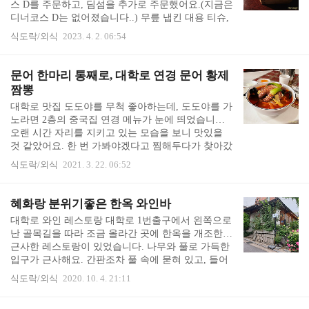
스 D를 주문하고, 딤섬을 추가로 주문했어요.(지금은
주시면서 코스가 시작됩니다. 아뮤즈부쉬 잘 숙성된
디너코스 D는 없어졌습니다..) 무릎 냅킨 대용 티슈,
회 전복찜과 밥 버터 맛 감도는 조개국 이어서 초밥
찻잔과 숟가락 젓가락이 놓여 있습니다. 코로나 마스
이 나오기 시작합니다. 간장을 발라주시기도 하..
식도락/외식
2023. 4. 2. 06:54
크 착용 필수 시기였어서 마스크 담을 봉투도 있엇습
니다. 곧 따뜻한 차 주전자를 워머에 얹어 주고, 짜사
이, 무와 오이 절임, 땅콩을 준비해주셨습니다. 게살
문어 한마리 통째로, 대학로 연경 문어 황제
스프 입니다. 편안하고 맛있습니다. 딤섬 두 점이라
짬뽕
맛보기로 좋습니다. 해산물 요리 입니다. 크림새우
대학로 맛집 도도야를 무척 좋아하는데, 도도야를 가
입니다. 고추잡채와 꽃빵으로 코스는 식사를 남겨두
노라면 2층의 중국집 연경 메뉴가 눈에 띄었습니다.
고 일단락 되었습니다. 딤섬 추가주문 생신 기념 식
오랜 시간 자리를 지키고 있는 모습을 보니 맛있을
사이고, 모처럼 어른들과 함께 식사하니 몽중헌 딤섬
것 같았어요. 한 번 가봐야겠다고 찜해두다가 찾아갔
을 좀 더 맛보고 싶었습니다. 메뉴판을 보노라면..
습니다. 점심 시간이 한참 지난 시간에 찾아가니 조
식도락/외식
2021. 3. 22. 06:52
용했습니다. 벽에 붙어 있는 메뉴를 훑어보는 중, 문
어 황제짬뽕이 눈에 띄었습니다. 낙지 한 마리를 통
째로 얹어주는 황제짬뽕을 좋아하는데, 문어 한 마리
혜화랑 분위기좋은 한옥 와인바
라니 기대가 되었습니다. 주문을 했더니 사장님이 걱
대학로 와인 레스토랑 대학로 1번출구에서 왼쪽으로
정스러운 눈빛으로 양이 상당히 많아서 다 못 먹을거
난 골목길을 따라 조금 올라간 곳에 한옥을 개조한
라고 하셨습니다. 그러나 이미 문어 황제짬뽕에 꽂힌
근사한 레스토랑이 있었습니다. 나무와 풀로 가득한
터라 괜찮다고 달라고 말씀드렸습니다. 사장님은 못
입구가 근사해요. 간판조차 풀 속에 묻혀 있고, 들어
내 걱정이 되시는지 그러면 면을 좀 빼드릴까냐고 물
가는 입구도 안쪽에 쑤욱 들어가 있습니다. 입구부터
으셨습니다. '노놉. 짬뽕 면 몇 젓가락이나 된다고...
식도락/외식
2020. 10. 4. 21:11
아늑한 기분을 줍니다. 7월에는 입구에 활짝 핀 수국
..
꽃이 무척 예뻤어요. 예약을 하고 갔더니 이미 테이