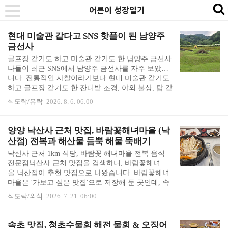
본
내
카
어른이 성장일기
se
toggle
문
비
테
navigation
바
게
고
현대 미술관 같다고 SNS 핫플이 된 남양주
금선사
로
이
리
골프장 같기도 하고 미술관 같기도 한 남양주 금선사
가
션
바
나들이 최근 SNS에서 남양주 금선사를 자주 보았습
기
바
로
니다. 전통적인 사찰이라기보다 현대 미술관 같기도
하고 골프장 같기도 한 잔디밭 조경, 야외 불상, 탑 같
로
가
은 천왕문 등이 사람들의 눈길을 사로잡는 듯 했습니
식도락/유락
2026. 8. 6. 06:00
가
기
다. 한 번 가보고 싶은 곳으로 점찍어 두었다가 근처
기
의 더수제비에 밥 먹으러 가며 들렀습니다. 남양주
금선사 위치는 스타벅스 북한강 더 리저브 R점 건너
양양 낙산사 근처 맛집, 바람꽃해녀마을 (낙
편 골목 안으로 1km 이상 들어가는 곳에 있었습니다.
산점) 전복과 해산물 듬뿍 해물 뚝배기
골목 안으로 들어서자마자 비포장 도로가 나오고, 아
낙산사 근처 1km 식당, 바람꽃 해녀마을 전복 음식
직 1.2km는 더 들어가야 하는 상황이라, 차를 돌릴지
전문점낙산사 근처 맛집을 검색하니, 바람꽃해녀마
올라갈지 수 차례 망설였습니다. 그런데 망설이며 조
을 낙산점이 추천 맛집으로 나왔습니다. 바람꽃해녀
금 올라가자 이내 일주문이 보였습니다. 일주문에서
마을은 '가보고 싶은 맛집'으로 저장해 둔 곳인데, 속
도 비포장도로를 1km 가량 올라가야 ..
초 본점 외에 낙산점이 생겼나 봅니다. 낙산사에서
식도락/외식
2026. 7. 21. 06:00
네비를 찍어보니 1km 2분 밖에 안 걸립니다. 바로 출
발 했습니다. 낙산사에서 갈 때 오른편이 입구라 들
어가기도 좋았습니다. 바람꽃해녀마을 옆으로 다른
속초 맛집, 청초수물회 해전 물회 & 오징어