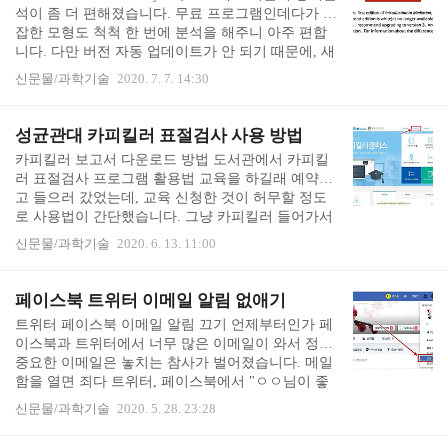
토익 기출보카 mp3도 다운로드 받았습니다. 다운 받
석이 좀 더 편해졌습니다. 무료 프로그램인데다가 복
아보니, 30일 프로젝트에 맞게 파일도 일별로 구분되
잡한 모형도 척척 한 번에 분석을 해주니 아주 편합
어 있고, 한 파일 당 7분 정도였습니다. 가볍게 단어,
니다. 다만 버전 자동 업데이트가 안 되기 때문에, 새
뜻, 예문을 들으면서 공부하니 도움이 되었어요. mp3
버전이 나왔는지 확인하고 종종 새로 설치해 주어야
다운로드 받는데 스트레스..
신문물/과학기술
2020. 7. 7. 14:30
합니다. 프로세스 매크로 설치 방법은 아주 간단한데
너무 간단하다보니 한 번 설치하고 잊어버리곤 해서,
다음에 설치할 때 보고 하려고 글로 남겨둡니다. 1단
성균관대 카피킬러 표절검사 사용 방법
계. Process Macro Download 먼저 프로세스 매크로 사
카피킬러 보고서 다운로드 방법 도서관에서 카피킬
이트에서 최신 버전을 다운로드 받습니다. 간혹 논문
러 표절검사 프로그램 활용법 교육을 하길래 예약하
심사에서 최신 버전이 나와 있는데 왜 구버전을 썼
고 들으러 갔었는데, 교육 신청한 것이 허무할 정도
죠? 라고 질문하시거나 지적하시는 경우도 있으니,
로 사용법이 간단했습니다. 그냥 카피킬러 들어가서
사이트에서 최신 버전을 다운로드 받는 것이 좋습니
파일 업로드하면 표절율이 딱 나옵니다. 대부분 대학
다. 유료 프로그..
신문물/과학기술
2020. 6. 13. 11:00
교가 카피킬러와 연계하여 무료로 표절검사를 제공
합니다. 성균관대는 skku.edu 홈페이지에서 킹고 ID
로 로그인을 합니다. (도서관과 통합 ID라 다 똑같습
페이스북 트위터 이메일 알림 없애기
니다) 처음 로그인을 하면 상단이 학생포털이 아니라
트위터 페이스북 이메일 알림 끄기 언제부터인가 페
교육정보포털로 열릴 수 있습니다. 학생포털로 바꿔
이스북과 트위터에서 너무 많은 이메일이 와서 정작
줍니다. 학생포털 우측 하단에 표절검사가 있습니다.
중요한 이메일은 놓치는 참사가 벌어졌습니다. 메일
카피킬러 이용 방법 먼저 처음 사용하는 경우 약관에
함을 열면 죄다 트위터, 페이스북에서 "ㅇㅇ님이 좋
동의합니다. 필수만 있는 것이 아니라 선택도 하나
아요를 눌렀어요." "ㅇㅇ님이 무슨 글을 올렸어요."
있습니다. 전체동의를 하지 않고 아래로 넘기며 필수
신문물/과학기술
2020. 5. 28. 23:28
등의 꼭 이메일로 알려주지 않아도 될 내용들이었습
동의..
니다. 안 되겠습니다. 페이스북과 트위터 이메일 알