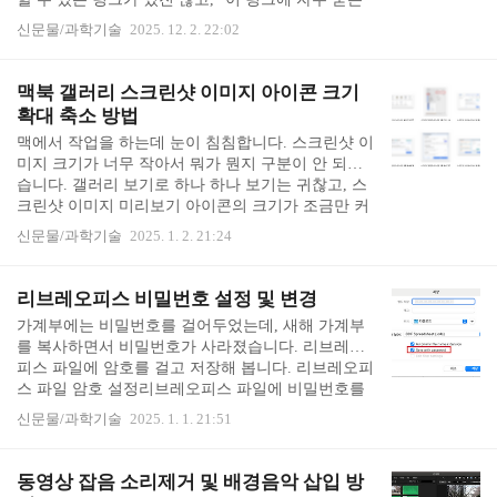
부터 대놓고 듀오링고: 언어 & 체스네요. (그 체스때
질문 있으니 여기에서 확인해라. 여기에 업데이트할
문에 구독 해지하는데.....
신문물/과학기술
2025. 12. 2. 22:02
게"가 끝입니다. 귀찮게 하지 말라는 소리로 들립니
다. 저도 안 붙잡겠습니다. 바로 탈퇴합니다. 로그인
후, 화면 메뉴 중에 My 정보 - 개인정보확인/수정으
맥북 갤러리 스크린샷 이미지 아이콘 크기
로 들어갑니다. 개인정보 확인/수정으로 들어가면 우
확대 축소 방법
측 하단에 탈퇴 버튼이 있습니다. "탈퇴를 원하시면
맥에서 작업을 하는데 눈이 침침합니다. 스크린샷 이
우측의 회원탈퇴 버튼을 눌러주세요" 라고요. 회원탈
미지 크기가 너무 작아서 뭐가 뭔지 구분이 안 되었
퇴를 눌러줍니다. 쿠팡 탈퇴는 4단계로 이루어져 있
습니다. 갤러리 보기로 하나 하나 보기는 귀찮고, 스
습니다. 1단게 본인인증, 2단계 쿠팡이용내역 확인, 3
크린샷 이미지 미리보기 아이콘의 크기가 조금만 커
단계 설문조사를 마쳐야 4단계로 회원..
지면 대충 뭘 캡쳐한 것인지 알 것 같은데... 그래서
신문물/과학기술
2025. 1. 2. 21:24
아이콘 크기를 키웠습니다. 마우스 우클릭 후 '보기
옵션'을 누르면 '아이콘 크기'를 조절할 수 있습니
다. 이미지 미리보기 아이콘을 큼직하게 키웠더니 이
리브레오피스 비밀번호 설정 및 변경
제는 얼핏 봐도 뭔지 알아볼 수 있게 되었습니다. 지
가계부에는 비밀번호를 걸어두었는데, 새해 가계부
금 이 포스팅을 할 때도 이미지 선택이 훨씬 쉬웠어
를 복사하면서 비밀번호가 사라졌습니다. 리브레오
요. 진작 키울걸... (스크린샷 미리보기 아이콘의 작
피스 파일에 암호를 걸고 저장해 봅니다. 리브레오피
은 이미지를 뚫어져라 쳐다봐가면서 답답하게 사용
스 파일 암호 설정리브레오피스 파일에 비밀번호를
하던 것이 바보같이 느껴집니다 ㅠㅠ)
설정하는 방법은 새로 저장 (Save As)을 누르고, 비밀
신문물/과학기술
2025. 1. 1. 21:51
번호로 저장(save with password)를 누르는 것 입니
다. 비밀번호로 저장을 누르면 비밀번호 설정 창이
나옵니다. 비밀번호를 두 번 입력합니다. 파일을 닫
동영상 잡음 소리제거 및 배경음악 삽입 방
은 후 다시 열어보면, 비밀번호를 입력하라고 나옵니