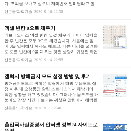
다. 조의금 보내고 싶으니 계좌번호 알려달라고 할
더 같은 느낌이나, 폴더라기보다 태그에..
상황이 아니었어요. 그래서 카톡 경조사비 송금을 이
신문물/과학기술
2020. 9. 16. 22:38
용해 보았습니다. 계좌번호를 몰라도 카톡으로 조의
금을 보낼 수 있으니 번거롭게 하지 않으며 위로를
전할 수 있었습니다. 카톡에서 송금 (feat. 카카오페
엑셀 빈칸 0으로 채우기
이) 카톡으로 축의금이나 조의금을 보내는 방법은 카
리브레오피스 엑셀 빈칸 일괄 채우기 데이터 입력을
톡에서 보내는 것과 카카오뱅크에서 카톡 친구에게
한 후 빈칸은 모두 0으로 채웠습니다. 처음에는 일일
보내는 2가지 방법이 있었습니다. 먼저 카톡으로 송
이 0을 입력해서 복사도 해보고, 나름 머리를 굴려봐
금을 시도해 보았습니다. 카톡 대화창에서 메뉴를 누
도 모든 빈칸에 0을 채우는 것은 상당히 귀찮은 작업
르면 '송금'이 있습니다. 보내기를 누르면 됩니다. 친
이었습니다. 문득 컴퓨터 잘하시는 분들은 무식하게
구가 맞는지 (보낼 사람이 정확한지) 확인하고, 봉..
신문물/과학기술
2020. 9. 14. 22:55
일일이 입력하지 않을 것 같아, 엑셀 일괄 채우기를
검색해보니 역시 방법이 있었습니다. 엑셀 뿐 아니라
리브레오피스에서도 동일하게 쓸 수 있습니다.먼저
갤럭시 방해금지 모드 설정 방법 및 후기
0을 채울 영역을 선택합니다. 엑셀 시트 전체에 0이
방해금지모드로 귀찮은 알림에서 해방 무음모드 설
채워지면 곤란하니까요. 0으로 채울 부분을 선택한
정 이후 꽤 오랫동안 알림 스트레스에서 해방되어 쾌
후, 바꾸기(find & replace)를 누릅니다. 찾기(find)는
적한 생활을 하고 있었습니다. 그러나 무음모드를 해
그냥 빈칸으로 둡니다. 빈칸에 0을 채울거니까요. 그
놓아도 잠잘 시간에 보내는 귀찮은 알림에서 해방될
리고 바꾸기(replace)에 0을 입력합니다. 전체 바꾸기
수는 없었습니다. 자기 전에 핸드폰을 보는 몹쓸 습
(replace a..
신문물/과학기술
2020. 9. 7. 12:40
관 때문에 잘 시간에 보내는 알림이 고스란히 보였어
요. 잘 시간인데 당장 뭔가 해 달라는 메일과 카톡 등
을 보면 스트레스를 받았습니다. 그 중에는 정말 긴
출입국사실증명서 인터넷 정부24 사이트로
급한 일도 아주 드물게 있었지만, 태반은 그냥 무례
뚝딱