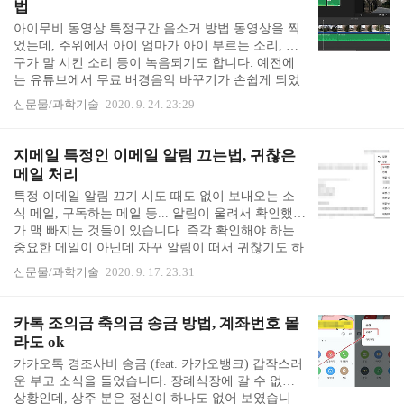
법
다. 리브레오피스 비밀번호 변경비밀번호를 바꿀 때
아이무비 동영상 특정구간 음소거 방법 동영상을 찍
는 설정(properties)으로 들어가서, 일반(general) 첫 화
었는데, 주위에서 아이 엄마가 아이 부르는 소리, 친
면에서 바꿀 수 있습니다. 상단의 비밀번호 바꾸기(c
구가 말 시킨 소리 등이 녹음되기도 합니다. 예전에
hange password)를 누르면 됩니다.비밀번호가 설정이
는 유튜브에서 무료 배경음악 바꾸기가 손쉽게 되었
되어 있으면..
는데, 유튜브 스튜디오 베타부터 기능이 없어졌습니
신문물/과학기술
2020. 9. 24. 23:29
다. 이전 스튜디오 버전으로 가면 한 번은 오디오 탭
이 나오나, 음악 선택해서 변경사항 저장 누르면 리
셋되면서 오디오 탭이 사라진 이전 버전이 나옵니다.
지메일 특정인 이메일 알림 끄는법, 귀찮은
한 마디로 더 이상 유튜브에서 간단히 무료 음악으로
메일 처리
노이즈를 감추며 배경음악을 깔 수 없게 되었어요.
특정 이메일 알림 끄기 시도 때도 없이 보내오는 소
대신 오디오 라이브러리에서 다운로드 주는 음악을
식 메일, 구독하는 메일 등... 알림이 울려서 확인했다
동영상 편집 프로그램에서 집어 넣어야 합니다.유튜
가 맥 빠지는 것들이 있습니다. 즉각 확인해야 하는
브 무료 배경음악을 다운받은 후 아이무비를 켰습니
중요한 메일이 아닌데 자꾸 알림이 떠서 귀찮기도 하
다. 방법은 동영상 프로그램 대부분 비슷비슷합니다.
고요. 보내는 쪽은 데미지가 1도 없지만, 받는 저는
편집할 동영상..
신문물/과학기술
2020. 9. 17. 23:31
가끔 스트레스를 받습니다. 그렇다고 차단해 버리기
도 곤란한 경우, 스마트하게 대처하는 방법이 있었습
니다. 특정인, 특정단체 이메일 알림을 끄는 방법입
카톡 조의금 축의금 송금 방법, 계좌번호 몰
니다. 지메일의 경우 라벨을 만들고 필터링 기능을
라도 ok
써서 특징인이나 단체의 메일은 핸드폰에서 알림이
카카오톡 경조사비 송금 (feat. 카카오뱅크) 갑작스러
안 뜨게 할 수 있습니다. 1. 라벨을 새로 만듭니다. 설
운 부고 소식을 들었습니다. 장례식장에 갈 수 없는
정 - 라벨 - 새 라벨 만들기를 하면 됩니다. 또는 라벨
상황인데, 상주 분은 정신이 하나도 없어 보였습니
에서 바로 라벨 추가를 할 수도 있습니다. 라벨은 폴