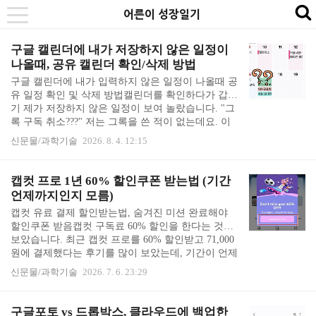
본
내
카
어른이 성장일기
se
toggle
문
비
테
navigation
바
게
고
구글 캘린더에 내가 저장하지 않은 일정이
나올때, 공유 캘린더 확인/삭제 방법
로
이
리
구글 캘린더에 내가 입력하지 않은 일정이 나올때 공
가
션
바
유 일정 확인 및 삭제 방법캘린더를 확인하다가 갑자
기
바
로
기 제가 저장하지 않은 일정이 보여 놀랐습니다. "그
록 구독 취소???" 저는 그록을 쓴 적이 없는데요. 이
로
가
게 뭘까요??? 눌러봐도 누가 만든 것인지 정보가 안
신문물/과학기술
2026. 8. 4. 12:15
가
기
나오더니, 이것 저것 누르다 보니 ㅇㅇㅇ님이 만든
기
것이라고 나왔습니다. 이벤트라는 목록이었고요. 아
주아주 오래전, 구글 캘린더를 처음 사용하던 무렵에
캡컷 프로 1년 60% 할인쿠폰 받는법 (기간
여럿이 같이 공유 일정을 만든 적이 있습니다. 그 후
언제까지인지 모름)
로 아무도 사용하지 않아 까맣게 잊고 있었습니다.
캡컷 유료 결제 할인받는법, 숨겨진 미션 완료해야
우연히 자기도 모르게 공유 일정으로 잘못 입력을 하
할인쿠폰 받음캡컷 구독료 60% 할인을 한다는 것을
셨나 봅니다. 일회성 공유가 아니라, 이렇게 공유 캘
보았습니다. 최근 캡컷 프로를 60% 할인받고 71,000
린더 설정이 되어 있는 경우는 스마트폰에서는 해결
원에 결제했다는 후기를 많이 보았는데, 기간이 언제
이 안 되었습니다. 그저 단순히 '이벤트'라는 ..
까지인지 아무도 몰라서 그냥 할인할 때 빨리 결제를
신문물/과학기술
2026. 7. 6. 23:29
했다는 이야기를 들었습니다. "캡컷 할인 어디서 받
나요?" 라고 물으면, 그저 "캡컷 어플 들어가면 보여
요"라고 하시는데, 어플 들어가면 한달 19,800원, 1년
구글포토 vs 드롭박스, 클라우드에 백업한