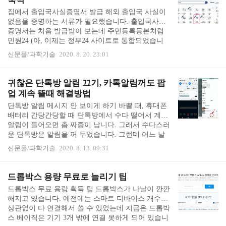
한 요구들 이었습니다. 잠잘 시간에 당장 해야할만큼
집에서 출입국사실증명서 발급 해외 출입국 사실이
급한 일들은 그리 많지 않으니까요. 못 봤으면 모를
없음을 증명하는 서류가 필요했습니다. 출입국사실
까 보고 모른 채 하자니 맘이 불편했습니다. 결국 자
증명서는 처음 발급받아 보는데 주민등록등본처럼
려고 누웠다가 다시 일어나 일을 하기도 했습니다.
민원24 (아, 이제는 정부24 사이트로 통합되었습니
자려고 누웠다가 다시 일어나서 급하지도 않은 일을
다.) 사이트에서 발급 받을 수 있습니다. 정부24 공인
하고 ..
신문물/과학기술
2020. 8. 20. 23:01
인증 등록 먼저 공인인증서 로그인을 합니다. 그러나
어쩌다 한 번 서류를 발급받는 경우 1년 전에 등록했
던 인증서는 소용 없기 때문에 1년에 한 번 꼴로 이용
귀찮은 단톡방 알림 끄기, 카톡알림꺼도 팝
할 경우 매번 공인인증 재등록을 해야 합니다. 공인
업 계속 뜰때 해결방법
인증 로그인 대신 ID 로그인을 한 후에 상단의 MyGo
단톡방 알림 메시지 안 보이게 하기 바쁠 때, 휴대폰
v로 들어갑니다. 우측 하단에 공인인증을 눌러 공인
배터리 간당간당할 때 단톡방에서 수다 떨어서 계속
인증서를 새로 등록합니다. 회원정보 - 인증등록/관
알림이 들어오면 촘 짜증이 납니다. 그래서 수다스러
리로 들어가서 등록을 합니다. 뜬금없이 뽀로로가 나
운 단톡방은 알림을 꺼 두었습니다. 그런데 어느 날
와서 반갑고 짠했습니다. 예전엔 뽀로로가 완전 대
부터 알림을 꺼둔 단톡방도 카톡 알림이 들어 왔습니
세..
신문물/과학기술
2020. 8. 13. 09:31
다. 아니 왜?? 분명 알림 꺼 두었는데 왜 알림이 들어
오는지 그 단톡방 알림 설정을 다시 확인해 보았습니
다. 분명히 알림이 꺼져 있습니다. 단톡방 알림을 껐
드롭박스 용량 무료로 늘리기 팁
는데도 계속 알림이 들어오는 것은 뭘까요? 이러면
드롭박스 무료 용량 획득 팁 드롭박스가 나날이 깐깐
단톡방 알림을 끈 의미가 없잖아요. ㅠㅠ검색해 보니
해지고 있습니다. 예전에는 스마트 디바이스 개수와
알림의 세부 설정을 한 번 더 설정해야만 알림 꺼 둔
상관없이 다 연결해서 쓸 수 있었는데 지금은 드롭박
단톡방 채팅 내용이 안 뜬다고 합니다. 설정 - 알림 -
스 베이직은 기기 3개 밖에 연결 못하게 되어 있습니
알림센터에 메시지 표시에서 기본으로 "모든 채팅