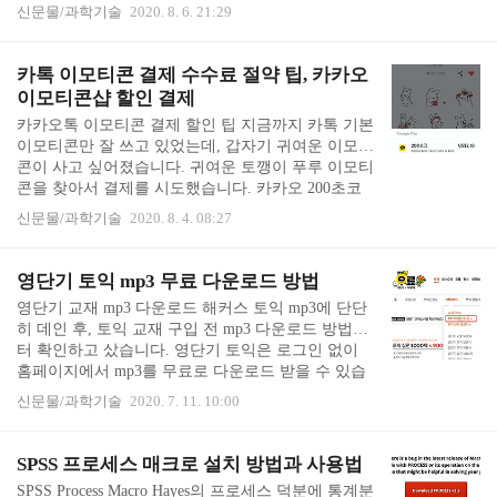
다. 개인용과 업무용을 구분해서 쓸려고 드롭박스 계
방"으로 되어 있습니다. 이걸 "알림 켠 ..
신문물/과학기술
2020. 8. 6. 21:29
정을 하나 더 만들었더니 용량도 빡빡해져 있었습니
다. 기본 제공 용량은 2GB이고, 예전에는 튜토리얼만
따라해도 용량을 막 더 주었던 것 같은데 이제는 튜
카톡 이모티콘 결제 수수료 절약 팁, 카카오
토리얼에서 5개 이상을 해야 250mb 더 줍니다. 기억
이모티콘샵 할인 결제
보정인지는 모르겠으나 예전엔 한 단계만 해도 500m
카카오톡 이모티콘 결제 할인 팁 지금까지 카톡 기본
b씩 더 줘서 쉽게 드롭박스 용량을 무료로 늘릴 수 있
이모티콘만 잘 쓰고 있었는데, 갑자기 귀여운 이모티
었는데 이젠 그런거 없나 봅니다.더 놀랐던 것은 드
콘이 사고 싶어졌습니다. 귀여운 토깽이 푸루 이모티
롭박스 용량 무료로 늘리는 방법을 꽁꽁 숨겨놔서 아
콘을 찾아서 결제를 시도했습니다. 카카오 200초코
는 사람만 찾게 만들어 놓은 것 입니다. 요..
라는 것이 200원이 아니라 2천원을 뜻하는 모양이었
신문물/과학기술
2020. 8. 4. 08:27
습니다. 게다가 달러 결제에서 한 번 당황했습니다.
요즘 같은 1,200원 환율이면 20% 더 비싸게 사는 느
낌입니다. 원화 결제는 안 되는지 한 번에 두 개를 같
영단기 토익 mp3 무료 다운로드 방법
이 결제할 수는 없는지 이 것 저 것 눌러봐도 일괄 결
영단기 교재 mp3 다운로드 해커스 토익 mp3에 단단
제와 원화 결제 옵션은 없었습니다. ㅠㅠ검색해 보니
히 데인 후, 토익 교재 구입 전 mp3 다운로드 방법부
카카오톡 어플 내에서 구입하면 구글플레이나 애플
터 확인하고 샀습니다. 영단기 토익은 로그인 없이
스토어 인앱결제가 되기 때문이라고 합니다. 그러나
홈페이지에서 mp3를 무료로 다운로드 받을 수 있습
방법은 있었습니다. 카카오 이모티콘샵에서 구입하
니다. 영단기 홈페이지에서 교재/MP3 하단에 MP3/해
면 저렴하게 원화로 결제 할 수 있었어요. 카카..
신문물/과학기술
2020. 7. 11. 10:00
설집 다운을 누르면 됩니다. 저는 이번에 4,900원 초
특가 세일을 한 영단기 토익 실전 1000제와 영단기
보카를 구입했습니다. 개정판과 이전판이 있으므로
SPSS 프로세스 매크로 설치 방법과 사용법
개정판을 확인하고 다운로드 받으면 됩니다. 영단기
SPSS Process Macro Hayes의 프로세스 덕분에 통계분