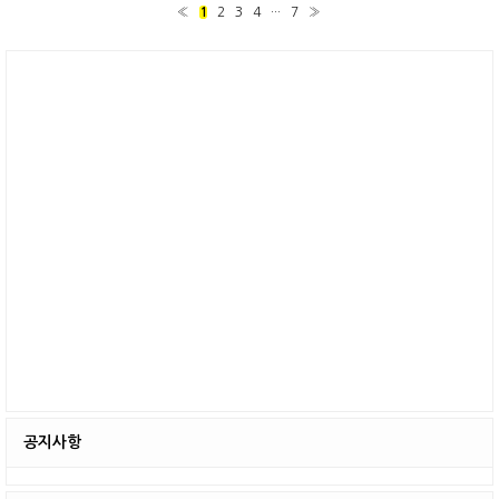
림을 끕니다. 페이스북 이메일 알림 끄기 우측 상단
«
1
2
3
4
···
7
»
의 화살표를 누르면 설정이 숨겨져 있습니다. 최근
화면 구성이 바뀌었으나 설정에서 알림을 끄는 것은
같습니다. 설정의 여러 메뉴 중 아랫부분에 "알림"이
있습니다. 페북 알림 설정을 보면 페이스북, 이메일,
데스크톱 및 모바일, 문자메시지가 있습니다. 페북
알림 놓치면 큰일이라도 날 것처럼 참으로 친절하게
다양한..
공지사항