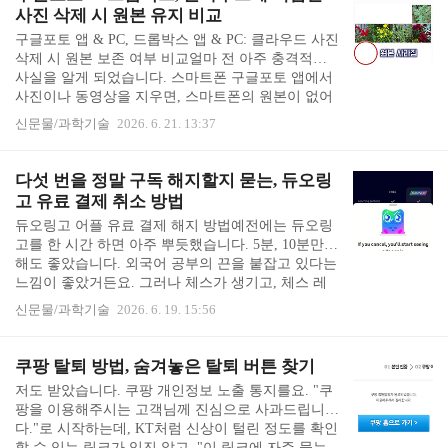
178,000원이라는 무시무시한 금액만 보이고, 71,000
사진 삭제 시 원본 유지 비교
원은 보이지 않습니다. 알고보니 캡컷 프로를 60% 할
구글포토 앱 & PC, 드롭박스 앱 & PC: 클라우드 사진
인해서 구독하려면 조그맣게 넣어둔 할인 정보들을
삭제 시 원본 보존 여부 비교얼마 전 아주 충격적인
잘 찾아내야 했습니다. 캡컷 할인쿠폰 받는법캡컷 어
사실을 알게 되었습니다. 스마트폰 구글포토 앱에서
플 좌측 상단의 보석 같은 아이콘을 누르면, 바로 캡
사진이나 동영상을 지우면, 스마트폰의 원본이 없어
컷 가격 안내 페이지로 ..
진다는 것 입니다. 스마트폰에 남아있으니까 괜찮다
신문물/과학기술
2026. 6. 21. 13:37
고 생각하며 구글포토 용량을 줄이려고 동영상을 다
삭제했던터라 소스라치게 놀랐습니다. 다행히 드롭
박스와 구글포토를 같이 쓰고 있던 상태라 드롭박스
다섯 번을 정말 구독 해지할지 묻는, 듀오링
에 원본이 남아는 있었습니다. 앞으로 클라우드 어플
고 유료 결제 취소 방법
에 사진 보관과 삭제를 어떻게 해야 하는 걸까요? 그
듀오링고 어플 유료 결제 해지 방법예전에는 듀오링
래서 직접 드롭박스와 구글포토 두 가지 클라우드 어
고를 한 시간 하면 아주 뿌듯했습니다. 5분, 10분만
플에 사진을 보관하고 삭제했을 때 원본이 보존되는
해도 좋았습니다. 외국어 공부의 끈을 붙잡고 있다는
지 실험을 해 보았습니다. 클라우드 원본 유지 비교
느낌이 좋았거든요. 그러나 체스가 생기고, 체스 레
실험대상 마당에서 꽃 사진 여섯 장을 찍었습니다. ..
슨으로 시작해 빠져들자, 어느덧 듀오링고는 10만원
신문물/과학기술
2026. 6. 19. 15:56
짜리 체스 게임 어플이 되어 버렸습니다. 이제 우리
가 헤어질 때가 되었나 봅니다. 듀오링고 해지는 가
장 아래의 점 세개를 눌러 프로필로 들어간 후, 프로
쿠팡 탈퇴 방법, 숨겨놓은 탈퇴 버튼 찾기
필 우측 상단의 톱니바퀴를 누릅니다. 톱니바퀴 설정
저도 받았습니다. 쿠팡 개인정보 노출 통지를요. "쿠
하단에 구독 관리(manage subscription)가 있습니다.
팡을 이용해주시는 고객님께 진심으로 사과드립니
구독 관리 버튼을 누르면 듀오링고 요금제의 장점과
다."로 시작하는데, KT처럼 신상이 털린 정도를 확인
혜택을 다시 한 번 소개합니다. 이제 보니 아예 이름
할 수 있는 링크가 있진 않고, "이 링크에 자주 묻는