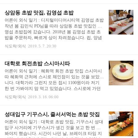
분들께도 인기 좋은 횟집이라고 합니다. 삼성2동 파
출소 옆에 있었어요. 3시부터 5시까지 브레이크 타임
상암동 초밥 맛집, 김영섭 초밥
이라, 5시 5분 정도 도착했는데 사장님이 밖에서 물
어른이 외식 일기 : 디지털미디어시티역 김영섭 초밥
고기를 잡고 계셨습니다. 인원 수에 맞춰 자리를 안
작년 봄 김민식 PD님을 따라 상암동 초밥 맛집인 김
내받고 (전 5시 첫 손님이라 그냥 저 편한 곳에 앉았
영섭 초밥집에 갔습니다. 2018년 봄 김영섭 초밥 초
어요) 카운터에서 주문 선결제를 하고 번호표를 받은
밥을 주문하자, 빠르게 상이 차려졌습니다. 컵, 양념
다음에, 번호표가 울리면 음식을 찾가가라고 합니다.
과 락교 초생강을 덜어 먹을 앞접시, 젓가락을 주시
한 마디로 푸드코트 스타일 입니다. 놀라운 ..
식도락/외식
2019. 5. 7. 20:30
고, 속을 달랠 죽과 장국이 나왔습니다. 죽을 다 먹자
이어서 따뜻한 국수가 나왔습니다. 국수를 먹고 나
서, 초밥이 화려하게 나왔어요. 그런데 초밥 사진 찍
대학로 회전초밥 스시마시따
는 것을 깜빡 했습니다. 집에 와서 김영섭 초밥집 포
어른이 외식 일기 : 혜화역 회전 초밥 맛집 스시마시
스팅 하려고 사진 보다가 어찌나 황당했는지.... 분명
따 혜화역 근처에 스시로 체인점이 있는 것을 보았습
PD님과 하하호호 웃으며 이 집 맛있다고 블로그에
니다. 대학가라 그런지 모든 접시 1100원이라 저기
글 쓸거라고 하면서 사진 찍었거든요. PD님이 기다
한 번 가봐야지 맘 먹고 있었습니다. 스시로에 가던
려주시며 편히 사진 찍게 도와주시기도 했고요. 제가
길에 보니, 스시마시따라는 회전초밥집도 보였습니
블로그에 포스팅하면 나중에 링크 거신다..
식도락/외식
2019. 3. 16. 06:00
다. 스시로와 경쟁이 붙어서인지, 모든 접시 1,250원
이었고 스시로처럼 주문 가능하다고 합니다. 스시로
는 종로와 청량리 지점을 자주 가 봤으니, 체인이 아
성대입구 기꾸스시, 줄서서먹는 초밥 맛집
닌 스시마시따에 한 번 가보았습니다. 자리에 앉으면
어른이 외식 일기 : 대학로 초밥 맛집, 기꾸스시 성대
물과 장국을 가져다 줍니다. 이후는 장국 셀프입니
입구 사거리에 기꾸스시가 생긴 것을 보고 한 번 가
다. 앞에 메뉴판이 붙어 있어요. 원하는 초밥 종류와
봐야지 했습니다. 시간이 나던 날, 브레이크 타임 지
개수를 말하면 만들어 주신다고 합니다. 다만 스시로