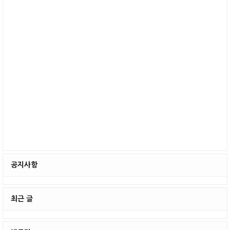
나 속을 편히 풀어주었습니다. 앞에 재료가 산처럼
쌓여있고, 바쁘게 초밥을 쥐고 계십니다. 눈 앞에서
보니 더 맛있게 느껴졌습니다. 한 ..
공지사항
최근 글