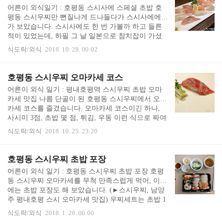
이전의 깔끔하고 따뜻했던 느낌은 사라진 채, 지저분
어른이 외식일기 : 호평동 스시사에 스페셜 초밥 호
하고 어수선한 곳이 되어 있었습니다. 부르기 힘든
평동 스시우찌만 뻔질나게 드나들다가 스시사에에
직원 입구에 뻘쭘히 서 있으면 2층으로 가라거나, 카
가 보았습니다. 스시사에도 한 번 가볼까 하고 들른
운터석에 앉으라거나 하는 안내를 해 줍니다. 카운터
적이 있었는데, 하필 그 날 일본으로 참치잡이 가셨
석에 앉고 보니 앞에는 정리되지 않는 물티슈가 수북
더라고요. "참치 잡으러 일본 갑니다." 라니...! 이걸
히 어질러져 있었습니다. ..
식도락/외식
2018. 10. 28. 00:02
보고 이 집에 안 와 볼 수 없었습니다. 이걸 보는 순
간, "어머! 이 집은 꼭 다시 와 봐야 해!!!" 였어요. 어
수선한 외관은 제 취향이 아니나, 참치 잡으러 일본
호평동 스시우찌 오마카세 코스
갈 정도면 재료에 대한 애정과 자부심이 있을거라는
어른이 외식 일기 : 평내호평역 스시우찌 초밥 오마
생각이 들었습니다. 참치 대신 스페셜 초밥 참치잡으
카세 맛집 나름 단골이 된 호평동 스시우찌에서 오마
러 일본가는 초밥집이라는 것에 기대를 가지고 들렀
카세 코스를 즐겼습니다. 오마카세 코스이긴 하나,
는데, 메뉴판에 참치 메뉴가 전문적으로 있는 것은
사시미 3점, 초밥 몇 점, 튀김, 우동 이런 식으로 짜여
아니었습니다. 혼자 먹기에는 참치 초밥 정도여서,
져 있습니다. 사시미와 초밥 구성에서 그 날 상태 좋
그냥 스페셜 초밥을 주문해 보았습니다. ..
식도락/외식
2018. 10. 25. 23:20
은 것으로 약간 바뀌는 정도 차이에요. 오늘은 오마
카세 코스에 뭐가 나올까 기대하는 재미는 없어요.
오마카세 상차림 & 사시미 기본적으로 물, 와사비,
호평동 스시우찌 초밥 포장
락교, 초생강이 나오고, 샐러드와 계란찜이 나옵니
어른이 외식 일기 : 호평동 스시우찌 초밥 포장 호평
다. 계란찜 아래에 버섯, 야채 등이 들어 있어요. 오마
동 스시우찌 오마카세를 무척 만족스럽게 먹어, 이번
카세 코스는 회부터 시작이 됩니다. 세 종류의 회를
에는 초밥 포장도 해 보았습니다. (►스시우찌, 남양
두 점씩 썰어 주시면, 회 코스는 끝이 납니다. 스시우
주 평내호평 스시 오마카세 맛집) 우찌세트는 초밥 1
찌 오마카세 초밥 코스 이어서 초밥이 코스로 나옵니
2점과 우동 세트인데, 포장할 경우 우동 대신 초밥 두
다. 흰살생선 초밥들로 시작해서, 불질을 ..
식도락/외식
2018. 1. 28. 06:00
점을 더 준다고 합니다. 15,000원 입니다. 몇 주 전 호