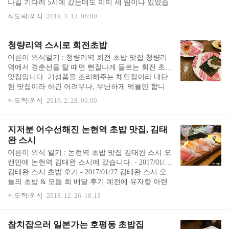
나길 기다려 5시에 갔는데도 이미 세 팀이나 있었습
처럼 패널 주문이 아니라, 소리쳐서 말씀드리는 방식
니다. 주문하고 잠시 있으려니 금세 카운터석이 꽉
입니다. "저 타코 와사비 1개 만들어 주세요!"..
식도락/외식
2019. 3. 13. 06:00
찼습니다. (카운터석 밖에 없는 초밥집입니다) 조금
지나니 사람들이 줄서기 시작했습니다. 생긴지 얼마
안 된 자그마한 초밥집인데 벌써 맛집으로 소문이 나
청량리역 스시로 회전초밥
서 5시 조금만 넘으면 줄서기 시작하나 봅니다. 기꾸
어른이 외식일기 : 청량리역 회전 초밥 맛집 청량리
스시는 성대입구 사거리 다이소, KT 근처에 있습니
역에서 경춘선을 탈 때면 뻔질나게 들르는 회전 초밥
다. 자그마한 집이에요. 초밥 맛집들이 그렇듯 3시- 5
맛집입니다. 기성품을 조리해주는 체인점이라 대단
시 브레이크 타임이고, 월요일은 휴무라고 합니다.
한 맛집이라 하긴 어려우나, 무난하게 먹을만 합니
대학로 기꾸스시 메뉴 가격 벽에 나무 메뉴판이 붙어
다. 청량리역 롯데백화점 지하에도 회전초밥 집이 있
있습니다. 초밥, 회, 술을 팔고 있고, 초밥..
식도락/외식
2019. 2. 28. 06:00
는데 가성비는 스시로쪽이 낫습니다. 스시로는 체인
에 돌아가는 초밥 외에 터치 패널을 이용해서 먹고
싶은 초밥을 주문해서 먹을 수 있어 좋습니다. 가격
지저분 어수선해진 논현역 초밥 맛집, 김태
대는 1700원~ 3900원이라 2만원 정도 나왔습니다. 어
완 스시
느 날의 스시로 초밥 식사 스시로는 새우 초밥 종류
어른이 외식 일기 : 논현역 초밥 맛집 김태완 스시 오
가 많습니다. 찐새우 (초새우), 생새우, 간장새우가
랜만에 논현역 김태완 스시에 갔습니다. - 2017/01/20
있고, 작은 사이즈와 큰 사이즈가 있습니다. 단새우
김태완 스시 초밥 후기 - 2017/01/27 김태완 스시 오
초밥은 메뉴판에는 그려져 있으나, 실제로 준비해 놓
늘의 초밥 & 모듬 회 배달 후기 예전에 유자향 아련
는 경우는 거의 없었습니다. (재료가 없으면 메뉴판
한 초밥을 너무나 맛있게 먹었던 좋은 기억이 있는
에..
식도락/외식
2018. 12. 26. 18:13
곳 입니다. 그 사이 확장하여 조금 더 넓은 건물로 이
사를 했습니다. 이사를 해서 인테리어를 조금 더 꾸
몄고, 여전히 손님들로 북적이고 있었습니다. 그러나
참치잡으러 일본가는 호평동 초밥집