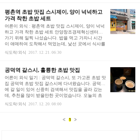
평동 스시우찌 포장 초밥, 장국, 샐러드와 별도로 샐
러드소스, 락교 초생강, 생와사비와 간장을 잘 포장
평촌역 초밥 맛집 스시제이, 양이 넉넉하고
해 줍니다. 한 점 한 점 맛있습니다. 초밥 포장에도 왕
가격 착한 초밥 세트
김밥(후또마끼)와 미니카스테라(교꾸)를 넣어주셔
어른이 외식 : 평촌역 초밥 맛집 스시제이, 양이 넉넉
서, 코스처럼 한 점 한 점 맛보는 재미가 있었어요. 카
하고 가격 착한 초밥 세트 안양창조경제혁신센터에
운터석에서 한 점 한 점 쥐어주시는 초밥을 먹는 것
가기 위해 일찍 나섰습니다. 밥을 먹고 가자니 시간
이 좀 더 맛나고 좋으나, 집에서 퍼질러 앉아 편히 먹
이 애매하여 도착해서 먹었는데, 낯선 곳에서 식사를
고 싶을 때는 포장도 괜찮..
할 때는 한없이 신중해집니다. 그 근처에서 맛있는
식도락/외식
2017. 12. 21. 06:30
것을 먹어보고 싶거든요. 평촌역 초밥 맛집을 열심히
검색하다가 눈에 띈 곳이 스시제이였습니다. 길건너
에서 보고 블라인드 때문에 영업 안 하는 줄 알고 고
공덕역 갈스시, 훌륭한 초밥 맛집
민했습니다. 평촌역 초밥 맛집 중에 평이 가장 좋길
어른이 외식 일기 : 공덕역 갈스시, 또 가고픈 초밥 맛
래 여기를 1순위로 찜했는데, 일요일 점심에 문을 닫
집 공덕역 초밥 맛집 갈스시에 다녀왔습니다. 공덕역
았으면 낭패지요. 횡단보도 건너편에서 스시제이 영
에 갈 일이 있어 신중히 검색해서 맛집을 골라 갔는
업시간을 찾아보니 휴무 없이 매일 한다고 나오길래
데, 추천을 많이 받을만한 곳이었습니다. 오늘의 초
다시 걸어가 봤습니다. 그 와중에 '영업을 안하면 입
밥은 15,000원, 모듬 초밥은 18,000원인데 모듬 초밥
간판을 안 내놨겠지' 라는 생각과, '문 닫았어도 얼
식도락/외식
2017. 12. 20. 08:00
에 성게알 군함이 더 나오길래 모듬 초밥을 주문했습
마..
니다. 성게알 군함 단품 가격도 7천원이거든요. (이럴
땐 빨라지는 산수) 혼자 갔는데 싹싹하고 친절한 여
«
1
»
자 사장님이 자리를 챙겨주셨습니다. 카운터석에 앉
으니 가방 둘 곳이 마땅치 않자, 가방은 맡아주셨어
요. 물, 죽과 장국이 나옵니다. 죽은 약간 짭조롬 했으