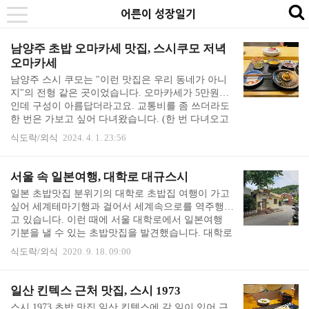
본
내
카
어른이 성장일기
se
toggle
문
비
테
navigation
바
게
고
남양주 초밥 오마카세 맛집, 스시쿠모 저녁
오마카세
로
이
리
남양주 스시 쿠모는 "이런 맛집은 우리 동네가 아니
가
션
바
지"의 전형 같은 곳이었습니다. 오마카세가 5만원대
기
바
로
인데 구성이 아름답더라고요. 교통비를 좀 쓰더라도
한 번은 가보고 싶어 다녀왔습니다. (한 번 다녀오고
로
가
맘에 들어 서울 사시는 부모님 모시고도 가고, 혼자
식도락/외식
2024. 4. 1. 23:56
가
기
도 가고, 꽤 여러 번 재방문했습니다) 이 사진은 처음
기
방문했을 때 입니다. 자리에 앉으면 따뜻한 물수건과
따뜻한 차를 준비해주십니다. 이미 자리에는 식기가
서울 속 일본여행, 대학로 대규스시
준비되어 있습니다. (예약 손님만 받습니다) 속을 달
일본 초밥맛집 분위기의 대학로 초밥집 여행이 가고
래면서 입안을 행복하게 해 줄 음식들이 가득 차려집
싶어 세계테마기행과 걸어서 세계속으로를 역주행하
니다. 샐러드, 계란찜(자완무시), 아뮤즈부쉬, 회를
고 있습니다. 이런 때에 서울 대학로에서 일본여행
주시면서 코스가 시작됩니다. 아뮤즈부쉬 잘 숙성된
기분을 낼 수 있는 초밥맛집을 발견했습니다. 대학로
회 전복찜과 밥 버터 맛 감도는 조개국 이어서 초밥
의 초밥 잘하는 집 추천해 달라고 부탁해서 알게 된
이 나오기 시작합니다. 간장을 발라주시기도 하..
식도락/외식
2020. 9. 18. 09:00
집인데, 외관까지 이렇게 아기자기할 줄은 몰랐습니
다. 바로 옆에는 맛집과 소극장이 즐비한 대학로 번
화가인데, 불과 몇 발자국 안에 이런 목가적 풍경이
일산 킨텍스 근처 맛집, 스시 1973
있었어요. 일본 초밥맛집처럼 꾸민 외관과 주변의 단
스시 1973 초밥 맛집 일산 킨텍스에 갈 일이 있어 근