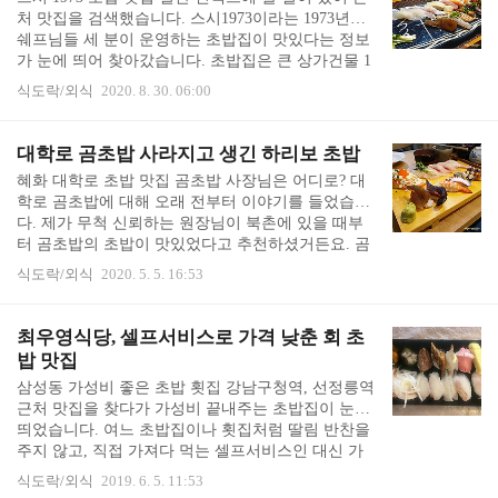
독주택이 있는 조용한 골목에 들어서자, 잠깐 일본에
처 맛집을 검색했습니다. 스시1973이라는 1973년생
여행 온 기분이었습니다. 촬영중 금연건물이라는 큰
쉐프님들 세 분이 운영하는 초밥집이 맛있다는 정보
글씨가 한국 번화가라는 것을 일깨워주지만, 그래도
가 눈에 띄어 찾아갔습니다. 초밥집은 큰 상가건물 1
좋았습니다. 여행와서 인증샷 찍듯 대규스시 앞에서
층에 있는데, 주차장은 위로 올라가는 구조라 차를
사진 많이 찍으시던데, 저는 혼자 가서 찍어줄 사람
식도락/외식
2020. 8. 30. 06:00
대고 엘리베이터를 타고 1층으로 내려왔습니다. 딱 1
이 없었어요..
2시 정도 도착했는데 이미 많은 손님들이 있었습니
다. 제가 주문한 이후에도 계속 손님들이 들어오고
대학로 곰초밥 사라지고 생긴 하리보 초밥
포장을 해 가고 있었습니다. 정말로 많은 손님들이
혜화 대학로 초밥 맛집 곰초밥 사장님은 어디로? 대
찾는 초밥 맛집인가 봅니다. 이 때는 잘 찾아왔다는
학로 곰초밥에 대해 오래 전부터 이야기를 들었습니
생각이 들었습니다. 테이블 위에는 접시, 종지, 물컵,
다. 제가 무척 신뢰하는 원장님이 북촌에 있을 때부
간장, 숟가락, 젓가락, 휴지, 병따개, 물티슈 등이 깔
터 곰초밥의 초밥이 맛있었다고 추천하셨거든요. 곰
끔히 놓여져 있었습니다. 자리에 앉자 곧 물병을 가
초밥 위치를 보니 마로니에 공원과 방송대 뒷편이었
져다 주셨습니다. 주문 후 빠르게 샐러..
식도락/외식
2020. 5. 5. 16:53
습니다. 근처에 갈 일이 없어 언제 한 번 가보려고 벼
르고만 있었습니다. 그러다 드디어 곰초밥에 갔는데,
곰초밥 자리에 하리보 초밥이 있고 곰초밥은 없었습
최우영식당, 셀프서비스로 가격 낮춘 회 초
니다. 하리보 젤리가 곰돌이 모양 젤리라서 이름을
밥 맛집
곰초밥에서 하리보 초밥으로 바꾸신 걸까요? 아무튼
삼성동 가성비 좋은 초밥 횟집 강남구청역, 선정릉역
궁금하니 들어가 보았습니다. 자리에 간장, 고추가
근처 맛집을 찾다가 가성비 끝내주는 초밥집이 눈에
루, 락교(또는 초생강?), 종지, 수저 젓가락 등이 놓여
띄었습니다. 여느 초밥집이나 횟집처럼 딸림 반찬을
있습니다. 자리에 앉으니 물과 잔을 가져다 줍니다.
주지 않고, 직접 가져다 먹는 셀프서비스인 대신 가
초밥을 시키고 기다립니다. 볶음 면을 잘 하는 집인
격이 저렴하고 회와 초밥 상태가 좋다고 합니다. 술
지 ..
식도락/외식
2019. 6. 5. 11:53
과 음료를 들고 가도 되고, 술 값도 2천원이라 애주가