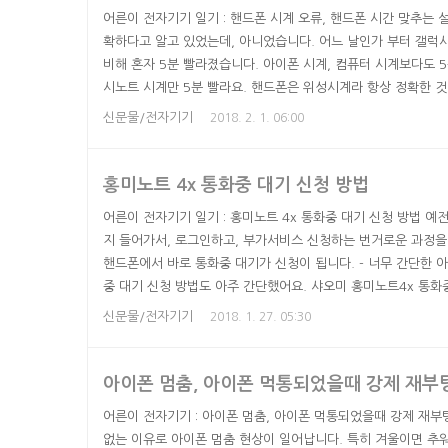
어른이 전자기기 일기 : 핸드폰 시계 오류, 핸드폰 시간 맞추는
확하다고 알고 있었는데, 아니었습니다. 어느 날인가 부터 갤럭시
비해 혼자 5분 빨라졌습니다. 아이폰 시계, 컴퓨터 시계보다도 
시노트 시계만 5분 빨라요. 핸드폰은 위성시계라 항상 정확한 
오류가 나네요. 핸드폰 시계가 5분 빨라졌어도 처음에는 괜찮았습
신문물/전자기기
2018. 2. 1. 06:00
국인 답게 '5분 빠르면 좋지 뭐. 갤럭시노트 시계보고 준비하면 좀
뿔. 이내 '그 시계 5분 빨라' 라면서 늦장 부리다 되레 더 ..
홍미노트 4x 통화중 대기 신청 방법
어른이 전자기기 일기 : 홍미노트 4x 통화중 대기 신청 방법 
지 들어가서, 로그인하고, 부가서비스 신청하는 번거로운 과정을
핸드폰에서 바로 통화중 대기가 신청이 됩니다. - 너무 간단한 
중 대기 신청 방법도 아주 간단했어요. 샤오미 홍미노트4x 통화
누르고, 설정으로 들어 갑니다. 전화 설정에서 call waiting
신문물/전자기기
2018. 1. 27. 05:30
있는데, 그걸 켜면 끝납니다. 정말 간단해요. 통신사 확인문자가
14 확인 문자가 옵니다. 통화중에 다른 전화가 오면 뚜뚜소..
아이폰 멈춤, 아이폰 먹통되었을때 강제 재부
어른이 전자기기 : 아이폰 멈춤, 아이폰 먹통되었을때 강제 재부팅
없는 이유로 아이폰 멈춤 현상이 일어납니다. 특히 겨울이면 추워