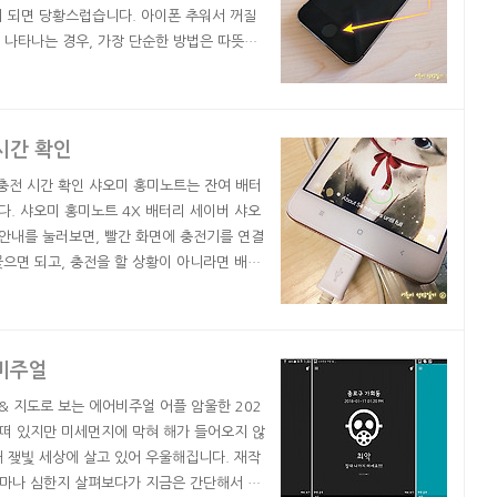
이 되면 당황스럽습니다. 아이폰 추워서 꺼질
이 나타나는 경우, 가장 단순한 방법은 따뜻하
뜻하게 해주면 다시 켜집니다. 좀 더 안정적인
시 켜집니다. 이유없이 아이폰 멈춤 현상이 일
.
시간 확인
 충전 시간 확인 샤오미 홍미노트는 잔여 배터
다. 샤오미 홍미노트 4X 배터리 세이버 샤오
 안내를 눌러보면, 빨간 화면에 충전기를 연결
으면 되고, 충전을 할 상황이 아니라면 배터
나 썼는지 배터리 사용량 등을 볼 수 있어 편
켜면 되는데, 배터리 세이버를 켜면 백그라운드
이 되..
어비주얼
& 지도로 보는 에어비주얼 어플 암울한 202
 떠 있지만 미세먼지에 막혀 해가 들어오지 않
 쟂빛 세상에 살고 있어 우울해집니다. 재작
얼마나 심한지 살펴보다가 지금은 간단해서 좋