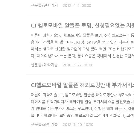
한 뒤에 한가할 때 답장을 해도 덜 미안하고요. 그런데 카톡 마냥
신문물/전자기기
2018. 4. 3. 08:00
마음에 걸렸습니다. 맥북 아이메시지 세부사항 맥북 업데이트 되
메신저처럼 알림이 들어옵니다. 맥북 쓰고 있을 때 아이폰 쓰는 사
CJ 헬로모바일 알뜰폰 로밍, 신청필요없는 자
어른이 과학기술: cj 헬로모바일 알뜰폰 로밍, 신청필요없는 자
음이라 검색을 해 봤습니다. KT망, SKT망을 쓰고 있기 때문에
에서는 별도로 신청할 필요없이 그냥 껐다 켜면 (또는 비행기모
다. 해외여행가서 쓰는 문자, 통화요금은 국내에서 신청한 요금제
많이 나옵니다. 그래서 해외여행 중에 광고전화 오면 개짜증나지
신문물/과학기술
2018. 3. 22. 06:00
나, 하나 끌리는 것은 있었습니다. 음성로밍 3300원짜리 요금이
있는 건줄 알고 엄청 싸다고 생각했는데, 10일 합쳐서 5분이면 로
CJ헬로모바일 알뜰폰 해외로밍안내 부가서비
어른이 과학기술 : CJ헬로모바일 알뜰폰 해외로밍안내 부가서비스
페이지를 뒤적거리다가 해외여행 알림 부가서비스를 발견했습니다.
게 안내해주는 부가서비스는 무료인데, 신청은 해야 하는 것 같
습니다. 해외에서 로밍중인 헬로모바일 고객에게 전화걸때, 고
라고 상세히 적혀 있습니다. 서비스 요금은 무료 입니다. 해외
신문물/과학기술
2018. 3. 20. 10:30
로 들어가 신청을 눌렀습니다. 언내사항을 확인했다고 체크를 하