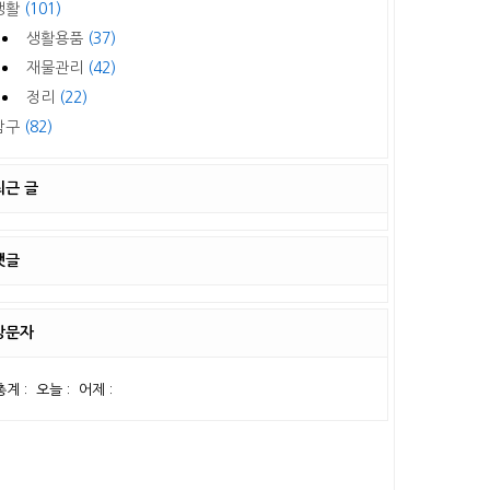
생활
(101)
생활용품
(37)
재물관리
(42)
정리
(22)
탐구
(82)
최근 글
댓글
방문자
총계 :
오늘 :
어제 :