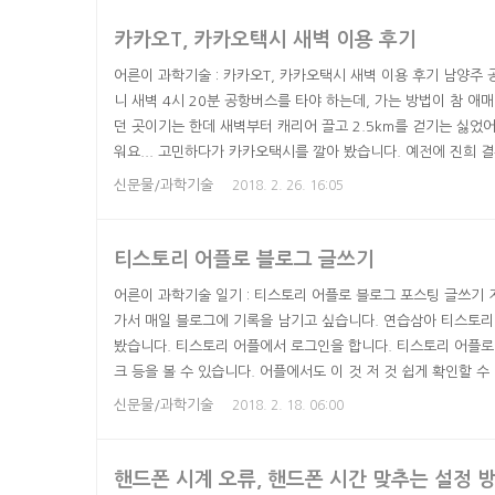
스 신청 끝. 바로 화면에도 해외로밍안내 부가서비스 신청이 완료
카카오T, 카카오택시 새벽 이용 후기
어른이 과학기술 : 카카오T, 카카오택시 새벽 이용 후기 남양주
니 새벽 4시 20분 공항버스를 타야 하는데, 가는 방법이 참 
던 곳이기는 한데 새벽부터 캐리어 끌고 2.5km를 걷기는 싫었
워요... 고민하다가 카카오택시를 깔아 봤습니다. 예전에 진희 
설치하다가 지나는 택시를 잡아 설치를 취소한 뒤로 그냥 길에서 
신문물/과학기술
2018. 2. 26. 16:05
카카오택시가 있어서 궁금해서 여쭤보곤 했는데, 그러면 기사님
온 뒤에 집 앞에서 택시를 잡는 것이 어려운 상황이 되었는데, 카
티스토리 어플로 블로그 글쓰기
어른이 과학기술 일기 : 티스토리 어플로 블로그 포스팅 글쓰기 
가서 매일 블로그에 기록을 남기고 싶습니다. 연습삼아 티스토리
봤습니다. 티스토리 어플에서 로그인을 합니다. 티스토리 어플로 
크 등을 볼 수 있습니다. 어플에서도 이 것 저 것 쉽게 확인할 
티스토리 어플 우측 하단에 있는 연필 모양 아이콘을 누르면 바로
신문물/과학기술
2018. 2. 18. 06:00
쓰고 글을 한 줄 적고 이미지도 하나 첨부해 보았습니다. 이미지
르기도 되고, 필터도 20가지 이상 있었습니다. 인스타그램처럼 필
핸드폰 시계 오류, 핸드폰 시간 맞추는 설정 