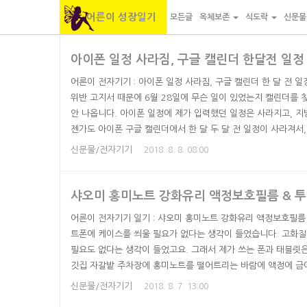
어른이 성장일기
모든글
옥체보존
식도락
신문
본
내
카
아이폰 일정 사라짐, 구글 캘린더 한달전 일정
문
비
테
바
게
고
어른이 전자기기 : 아이폰 일정 사라짐, 구글 캘린더 한 달 전 
로
이
리
위반 고지서 때문에 6월 28일에 무슨 일이 있었는지 캘린더를 
안 나옵니다. 아이폰 일정에 제가 입력했던 일정은 사라지고, 지
가
션
바
젠가도 아이폰 구글 캘린더에서 한 달 두 달 전 일정이 사라져서
기
바
로
납니다. 마침 옆에 아이폰 쓰는 친구가 있어서, 아이폰에서 구글
신문물/전자기기
2018. 8. 8. 08:00
로
가
저처럼 한 두 달 전 일정이 아이폰에서는 사라지는지 물으니 아니
가
기
다고 합니다. 제 것만 왜 이러는거죠... 아이폰에서 구글 캘린더 .
기
샤오미 홍미노트 강화유리 액정보호필름 & 투
어른이 전자기기 일기 : 샤오미 홍미노트 강화유리 액정보호필름 
트폰에 케이스를 씌울 필요가 없다는 생각이 들었습니다. 고화
필요도 없다는 생각이 들었고요. 그래서 제가 쓰는 폰과 태블릿은
깃집 자갈밭 주차장에 홍미노트를 떨어트리는 바람에 액정에 금이 
자가수리 ) 금 간 것을 셀프 수리하고 나서 어쩔 수 없이 액정
신문물/전자기기
2018. 8. 7. 13:00
만에 액정보호필름을 사려고 보니, 고투명 필름, 지문방지 필름 