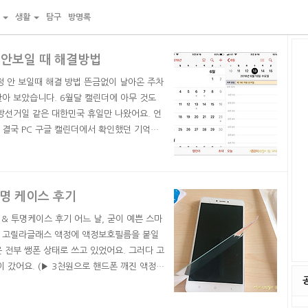
물
생활
탐구
방명록
 안보일 때 해결방법
일정 안 보일때 해결 방법 뜬금없이 날아온 주차
찾아 보았습니다. 6월달 캘린더에 아무 것도
방선거일 같은 대한민국 휴일만 나왔어요. 언
, 결국 PC 구글 캘린더에서 확인했던 기억이
 캘린더 연동해서 쓰냐니까 그런다고 합니다.
랍니다. 친구 아이폰은 모든 일정이 다 나온
.
명 케이스 후기
& 투명케이스 후기 어느 날, 굳이 예쁜 스마
질 고릴라글래스 액정에 액정보호필름을 붙일
 전부 쌩폰 상태로 쓰고 있었어요. 그러다 고
갔어요. (▶︎ 3천원으로 핸드폰 깨진 액정
보호필름과 투명케이스를 사서 씌웠습니다. 오랜
외에 '강화유리 필름'이라는 신기한 것이 있었