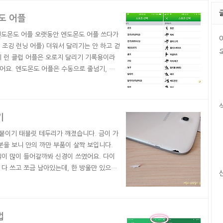
싶은데, ..
도 어플
 엔도몬도 어플 오랫동안 엔도몬도 어플 쓰다가
료 조깅 런닝 어플) 더워서 달리기는 안 하고 걷
키 런 클럽 어플은 오로지 달리기 기록용이라
켰어요. 엔도몬도 어플은 수동으로 줄넘기, 요
예전에는 일일이 운동 종류를 선택해서 입력하
등을 다 기록할 수 있다는 점에서는 편합니다.
기
 붙이기 태블릿 테두리가 깨졌습니다. 금이 가
분을 보니 안의 까만 부품이 살짝 보입니다.
질이 많이 들어갈까봐 신경이 쓰였어요. 다이
다 쓰고 쪼금 남아있는데, 한 방울만 있으면
를 발라 깨진 홈에 맞게 붙였습니다. 붙이고
위에 매직 접착제를 덧발라주었습니다. 나중에
. 갈라졌..
법