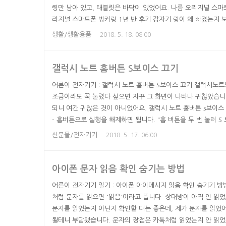
링만 남아 있고, 태블릿은 바닥에 있었어요. 나름 오리지널 스마
리지널 스마트폰 벙커링 1년 반 후기 갑자기 링이 왜 빠졌는지 보
다시 끼워 넣으면 쓸 수 있을까 하고, 한 번 끼워 봤으나 이내 
생활/생활용품
2018. 5. 18. 08:00
수 없었어요. 선물 받은 지는 굉장히 오래 되었고, 본격적으로 쓴 
면 이 부분이 끊어지나 봐요. 1년 반 동안 두 번 정도 뗐..
갤럭시 노트 홈버튼 S보이스 끄기
어른이 전자기기 : 갤럭시 노트 홈버튼 S보이스 끄기 갤럭시노트
조금이라도 꾹 눌렸다 싶으면 자꾸 그 화면이 나타나 귀찮았습니다
되니 여간 귀찮은 것이 아니었어요. 갤럭시 노트 홈버튼 s보이스
- 홈버튼으로 실행을 해제하면 됩니다. "홈 버튼을 두 번 눌러 S
은 홈버튼을 두 번 누르지 않고 살짝 오래 누르기만 해도 s보이스
신문물/전자기기
2018. 5. 17. 06:00
이스 실행을 꺼 놓으니 홈버튼 길게 눌러도 엄한 화면이 안 떠서 편
기 꺼져서 안켜질때 강제로 켜는 방법- 핸드폰 시계 오류, ..
아이폰 문자 읽음 확인 숨기는 방법
어른이 전자기기 일기 : 아이폰 아이메시지 읽음 확인 숨기기 방
처럼 문자를 읽으면 '읽음'이라고 뜹니다. 상대방이 아직 안 읽
문자를 읽었는지 아닌지 확인할 때는 좋은데, 제가 문자를 읽었
될테니 부담됐습니다. 문자의 장점은 카톡처럼 읽었는지 안 읽었