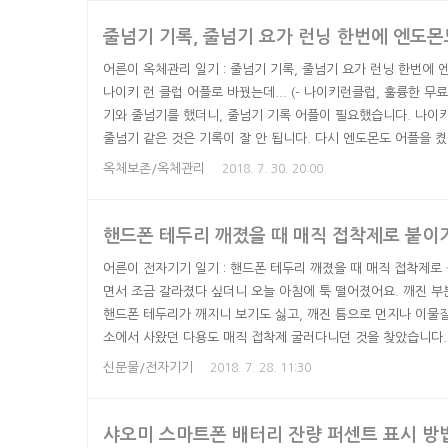
습니다. 스마트폰 액정이 이미 튼튼한 강화유리 비슷한 것 아닌가 
줄넘기 기록, 줄넘기 요가 런닝 한번에 엔도몬
어른이 옥체관리 일기 : 줄넘기 기록, 줄넘기 요가 런닝 한번에
나이키 런 클럽 어플로 바꿨는데... (- 나이키런클럽, 훌륭한 무
기와 줄넘기를 했더니, 줄넘기 기록 어플이 필요했습니다. 나이
줄넘기 같은 것은 기록이 잘 안 됩니다. 다시 엔도몬도 어플을 
가 등을 기록할 수 있습니다. 엔도몬도 다양한 운동 기록 옵션 
옥체보존/옥체관리
2018. 7. 30. 20:00
는 것이 귀찮았는데, 어플 하나로 달리기, 걷기, 줄넘기, 요가 
엔도몬도 어플을 켜면 첫 화면의 시작 버튼 위에 스포츠가 있..
핸드폰 테두리 깨졌을 때 매직 접착제로 붙이
어른이 전자기기 일기 : 핸드폰 테두리 깨졌을 때 매직 접착제로
면서 조금 갈라졌다 싶더니 오늘 아침에 툭 떨어졌어요. 깨진 부
핸드폰 테두리가 깨지니 보기도 싫고, 깨진 틈으로 먼지나 이물
소에서 사왔던 다용도 매직 접착제 굴러다니던 것을 찾았습니다. 
되니 쪼금 남았어도 상관없습니다. 깨진 조각에 매직 접착제 본드
신문물/전자기기
2018. 7. 28. 11:30
보니 위쪽이 거칠거칠해서 다시 무언가에 걸려 떨어질 것 같아 
굳고 나서 튀어나온 부분만 살살 긁어주면 되니까요. 잘 붙었습니다
샤오미 스마트폰 배터리 잔량 퍼센트 표시 방