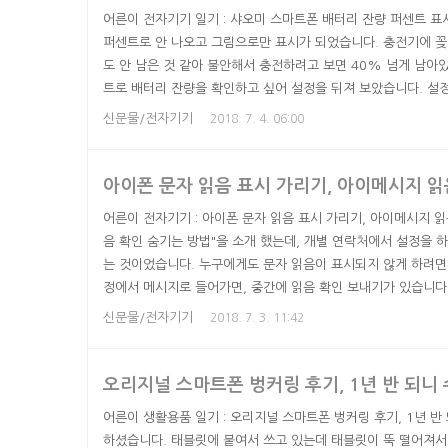
어른이 전자기기 일기 : 샤오미 스마트폰 배터리 잔량 퍼센트 표
퍼센트로 안 나오고 그림으로만 표시가 되었습니다. 충전기에 꽂
도 안 남은 것 같아 불안해서 충전하려고 보면 40% 넘게 남아
트로 배터리 잔량을 확인하고 싶어 설정을 뒤져 보았습니다. 설
배터리 퍼포먼스에서 파워를 누르면 배터리 잔량, 배터리 세이버,
신문물/전자기기
2018. 7. 4. 06:00
단의 톱니바퀴를 눌러야 다시 설정으로 들어갑니다. 배터리 인디
톱바 세 가지 옵션이 있는데 이 중에 퍼센티지를 눌러주면 샤오미 
아이폰 문자 읽음 표시 가리기, 아이메시지 읽
어른이 전자기기 : 아이폰 문자 읽음 표시 가리기, 아이메시지 읽
음 확인 숨기는 방법"을 소개 했는데, 개별 연락처에서 설정을 
는 것이었습니다. 누구에게도 문자 읽음이 표시되지 않게 하려면
정에서 메시지로 들어가면, 중간에 읽음 확인 보내기가 있습니다
활성화 되어 있습니다. 이 부분을 끄면 더 이상 아이폰에서 아이
신문물/전자기기
2018. 7. 3. 11:42
니다. 상대방이 아이메시지를 읽었는지 아닌지 확인할 때는 좋은데
인데 '읽음'으로 찍히면 곤란했습니다. 일부러 그런 것은 아닌데 
오리지널 스마트폰 벙커링 후기, 1년 반 되니 
어른이 생활용품 일기 : 오리지널 스마트폰 벙커링 후기, 1년 반
하셨습니다. 태블릿에 붙여서 쓰고 있는데 태블릿이 뚝 떨어져서