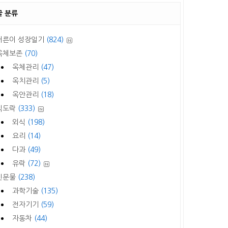
글 분류
어른이 성장일기
(824)
옥체보존
(70)
옥체관리
(47)
옥치관리
(5)
옥안관리
(18)
식도락
(333)
외식
(198)
요리
(14)
다과
(49)
유락
(72)
신문물
(238)
과학기술
(135)
전자기기
(59)
자동차
(44)