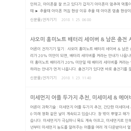
인하고, 아이폰을 잘 쓰고 있다가 갑자기 아이폰이 멈추며 먹통
때 ► 추울때 아이폰 꺼짐 현상 이유 추울 때 아이폰 멈춤 현상
게 해주는 것 입니다. 핫팩을 대준다거나 옷 안주머니에 넣고 따
신문물/전자기기
2018. 1. 25. 06:00
방법은 배터리를 연결해 주는 것 입니다. 배터리를 꽂아 두면 다
어났을 때 추울 때는 '아이구, 또 추워서 아이폰 꺼졌구나 ㅠㅠ' .
샤오미 홍미노트 배터리 세이버 & 남은 충전 
어른이 전자기기 일기 : 샤오미 홍미노트 배터리 세이버 & 남은
리가 20% 미만이 되면, 배터리 세이버를 켜라는 안내가 나옵니
미 홍미노트 배터리가 20% 미만일 때 배터리 세이버를 켜라는
하라는 안내가 먼저 나옵니다. 충전기가 있다면 바로 충전기를 꽂
리 세이버를 켤 수도 있습니다. 이 화면에서 배터리를 몇 시간이
신문물/전자기기
2018. 1. 23. 11:40
합니다. 만약 바로 충전을 할 수 없는 경우는 배터리 세이버를 
작업을 모니터링하고, 싱크를 끈다고 합니다. 60%이상 다시 충전
미세먼지 어플 두가지 추천, 미세미세 & 에
어른이 과학기술 : 미세먼지 어플 두가지 추천, 간단한 미세미세 
0 미래 영화 같은 날이 계속되고 있습니다. 창 밖이 뿌옇고 해가
습니다. 미세먼지가 극심하니 목도 계속 아프고, 미세먼지로 인해
년부터 미세먼지 농도를 알려주는 어플을 여러 개 다운받아서 