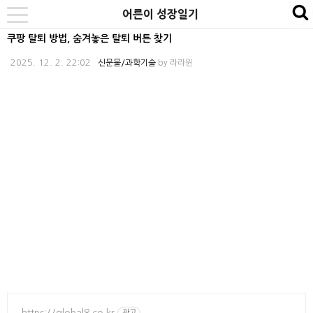
본
내
카
어른이 성장일기
se
toggle
문
비
테
navigation
쿠팡 탈퇴 방법, 숨겨놓은 탈퇴 버튼 찾기
바
게
고
2025. 12. 2. 22:02
신문물/과학기술
by
라라윈
로
이
리
가
션
바
기
바
로
로
가
가
기
기
https://global8.co.kr
광고