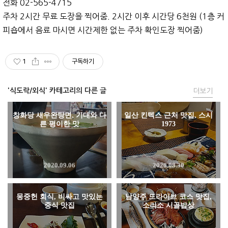
전화 02-565-4715
주차 2시간 무료 도장을 찍어줌. 2시간 이후 시간당 6천원 (1층 커
피숍에서 음료 마시면 시간제한 없는 주차 확인도장 찍어줌)
1
구독하기
'식도락/외식' 카테고리의 다른 글
더보기
창화당 새우완탕면, 기대와 다
일산 킨텍스 근처 맛집, 스시
른 평이한 맛
1973
2020.09.06
2020.08.30
몽중헌 회식, 비싸고 맛있는
남양주 드라이브 코스 맛집,
중식 맛집
소리소 시골밥상