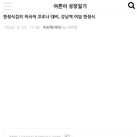
본
내
카
어른이 성장일기
se
toggle
문
비
테
navigation
한정식집의 적극적 코로나 대비, 강남역 이담 한정식
바
게
고
2020. 8. 25. 11:30
식도락/외식
by
라라윈
로
이
리
가
션
바
기
바
로
로
가
가
기
기
http://www.hamsoa.com
광고