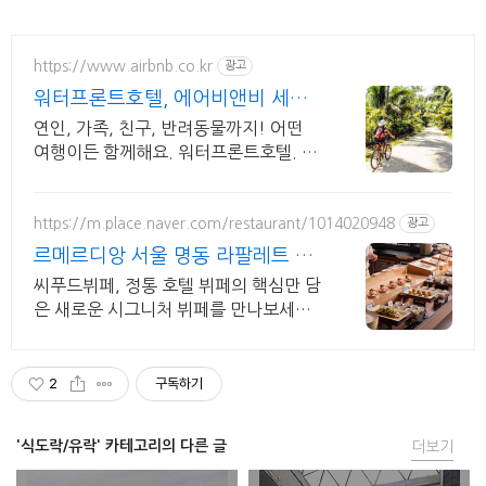
https://www.airbnb.co.kr
광고
워터프론트호텔, 에어비앤비 세부
에메랄드 바다
연인, 가족, 친구, 반려동물까지! 어떤
여행이든 함께해요. 워터프론트호텔. 혼
자 여행, 신나는 파티, 가족과의 편안한
휴식까지, 에어비앤비에서 만나보세요.
https://m.place.naver.com/restaurant/1014020948
광고
르메르디앙 서울 명동 라팔레트 파
리
씨푸드뷔페, 정통 호텔 뷔페의 핵심만 담
은 새로운 시그니처 뷔페를 만나보세요.
최대 40% 할인 혜택
2
구독하기
'식도락/유락' 카테고리의 다른 글
더보기