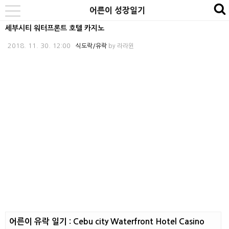
본
내
카
어른이 성장일기
se
toggle
문
비
테
navigation
세부시티 워터프론트 호텔 카지노
바
게
고
2018. 11. 30. 12:00
식도락/유락
by
라라윈
로
이
리
가
션
바
기
바
로
로
가
가
기
기
어른이 유락 일기 : Cebu city Waterfront Hotel Casino