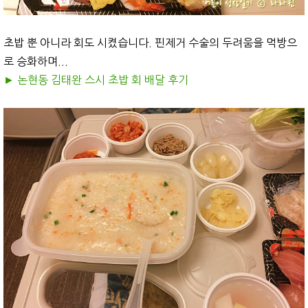
초밥 뿐 아니라 회도 시켰습니다. 핀제거 수술의 두려움을 먹방으
로 승화하며...
► 논현동 김태완 스시
초밥 회 배달 후기