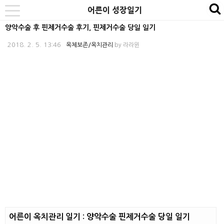
본
내
카
어른이 성장일기
se
toggle
문
비
테
navigation
양악수술 후 핀제거수술 후기, 핀제거수술 당일 일기
바
게
고
2018. 2. 5. 13:46
옥체보존/옥치관리
by
라라윈
로
이
리
가
션
바
기
바
로
로
가
가
기
기
어른이 옥치관리 일기 : 양악수술 핀제거수술 당일 일기