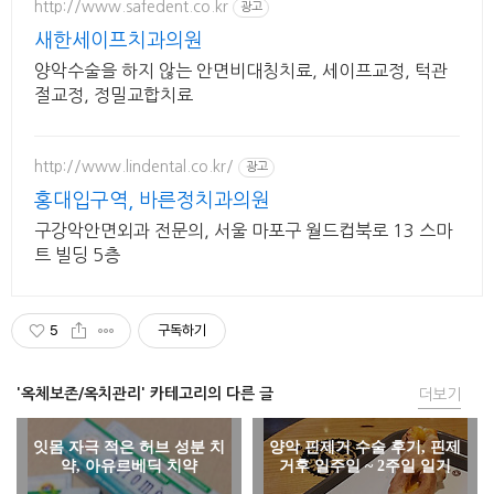
http://www.safedent.co.kr
광고
새한세이프치과의원
양악수술을 하지 않는 안면비대칭치료, 세이프교정, 턱관
절교정, 정밀교합치료
http://www.lindental.co.kr/
광고
홍대입구역, 바른정치과의원
구강악안면외과 전문의, 서울 마포구 월드컵북로 13 스마
트 빌딩 5층
5
구독하기
'옥체보존/옥치관리' 카테고리의 다른 글
더보기
잇몸 자극 적은 허브 성분 치
양악 핀제거 수술 후기, 핀제
약, 아유르베딕 치약
거후 일주일 ~ 2주일 일기