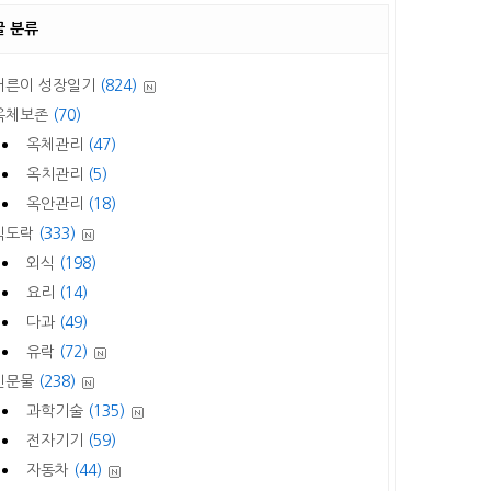
글 분류
어른이 성장일기
(824)
옥체보존
(70)
옥체관리
(47)
옥치관리
(5)
옥안관리
(18)
식도락
(333)
외식
(198)
요리
(14)
다과
(49)
유락
(72)
신문물
(238)
과학기술
(135)
전자기기
(59)
자동차
(44)