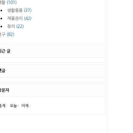
생활
(101)
생활용품
(37)
재물관리
(42)
정리
(22)
탐구
(82)
최근 글
댓글
방문자
총계 :
오늘 :
어제 :