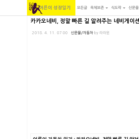
어른이 성장일기
모든글
옥체보존
식도락
신문
본
내
카
카카오네비, 정말 빠른 길 알려주는 네비게이션
문
비
테
2018. 4. 11. 07:00
신문물/자동차
by
라라윈
바
게
고
로
이
리
가
션
바
기
바
로
로
가
가
기
기