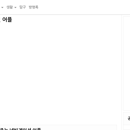
물
생활
탐구
방명록
 어플