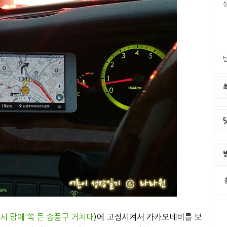
해서 맘에 쏙 든 송풍구 거치대
)에 고정시켜서 카카오네비를 보