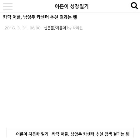
본
내
카
어른이 성장일기
se
toggle
문
비
테
navigation
카닥 어플, 남양주 카센터 추천 결과는 휑
바
게
고
2018. 3. 31. 06:00
신문물/자동차
by
라라윈
로
이
리
가
션
바
기
바
로
로
가
가
기
기
어른이 자동차 일기 : 카닥 어플, 남양주 카센터 추천 검색 결과는 휑