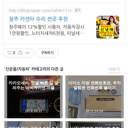
http://blog.naver.com/white111v
광고
청주 카센터 수리 싼곳 추천
청주페이 12%할인 사용처, 자동차검사
1만원할인, 노터치세차6천원, 터널세차
3천원 청주타이어 공임비 17인치12,0
00원, ~20인치15,000원, ~22인치2
만원
2
구독하기
'신문물/자동차' 카테고리의 다른 글
더보기
카카오네비, 정말 빠른 길 알
다이소 차량 전화번호판, 주차
려주는 네비게이션 어플
알림판 전화번호 붙이기
2018.04.11
2018.04.06