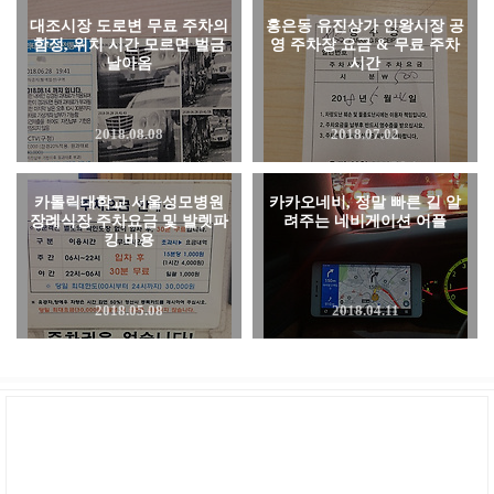
대조시장 도로변 무료 주차의
홍은동 유진상가 인왕시장 공
함정, 위치 시간 모르면 벌금
영 주차장 요금 & 무료 주차
날아옴
시간
2018.08.08
2018.07.02
카톨릭대학교 서울성모병원
카카오네비, 정말 빠른 길 알
장례식장 주차요금 및 발렛파
려주는 네비게이션 어플
킹 비용
2018.05.08
2018.04.11