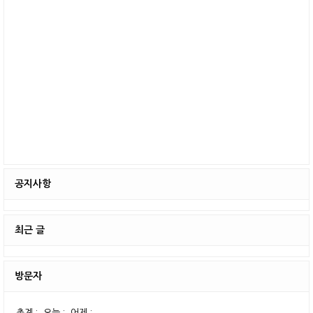
공지사항
최근 글
방문자
총계 :
오늘 :
어제 :