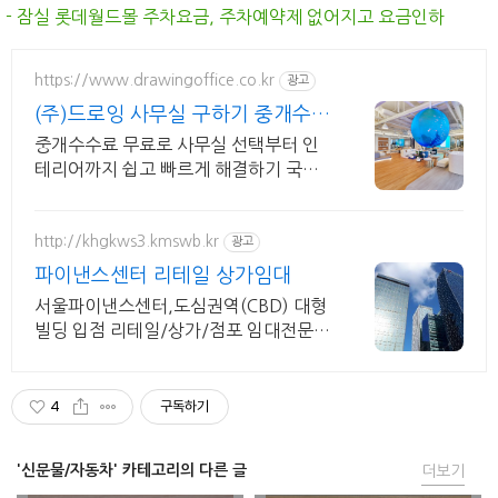
- 잠실 롯데월드몰 주차요금, 주차예약제 없어지고 요금인하
https://www.drawingoffice.co.kr
광고
(주)드로잉 사무실 구하기 중개수수
료 무료!
중개수수료 무료로 사무실 선택부터 인
테리어까지 쉽고 빠르게 해결하기 국내
최대 매물 DB보유, 인테리어 시공,디자
인,AS관리팀 자체 운영
http://khgkws3.kmswb.kr
광고
파이낸스센터 리테일 상가임대
서울파이낸스센터,도심권역(CBD) 대형
빌딩 입점 리테일/상가/점포 임대전문
컨설팅
4
구독하기
'신문물/자동차' 카테고리의 다른 글
더보기