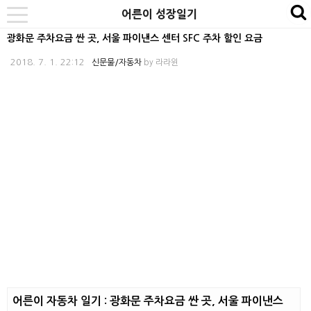
본
내
카
어른이 성장일기
se
toggle
문
비
테
navigation
광화문 주차요금 싼 곳, 서울 파이낸스 센터 SFC 주차 할인 요금
바
게
고
2018. 7. 1. 22:12
신문물/자동차
by
라라윈
로
이
리
가
션
바
기
바
로
로
가
가
기
기
어른이 자동차 일기 : 광화문 주차요금 싼 곳, 서울 파이낸스