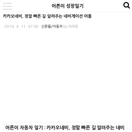
본
내
카
어른이 성장일기
se
toggle
문
비
테
navigation
카카오네비, 정말 빠른 길 알려주는 네비게이션 어플
바
게
고
2018. 4. 11. 07:00
신문물/자동차
by
라라윈
로
이
리
가
션
바
기
바
로
로
가
가
기
기
어른이 자동차 일기 : 카카오네비, 정말 빠른 길 알려주는 네비