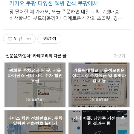
카카오 쿠팡 다양한 웰빙 간식 쿠팡에서
당 떨어질 때 카카오, 오늘 주문하면 내일 도착 로켓배송!
바삭함부터 부드러움까지! 다채로운 식감의 초콜릿, 경험
하세요.
3
구독하기
'신문물/자동차' 카테고리의 다른 글
더보기
광화문 주차요금 싼 곳, 서울
카톨릭대학교 서울성모병원
파이낸스 센터 SFC 주차 할인
장례식장 주차요금 및 발렛파
요금
킹 비용
2018.07.01
2018.05.08
다이소 차량 전화번호판, 주차
카닥 어플, 남양주 카센터 추
알림판 전화번호 붙이기
천 결과는 휑