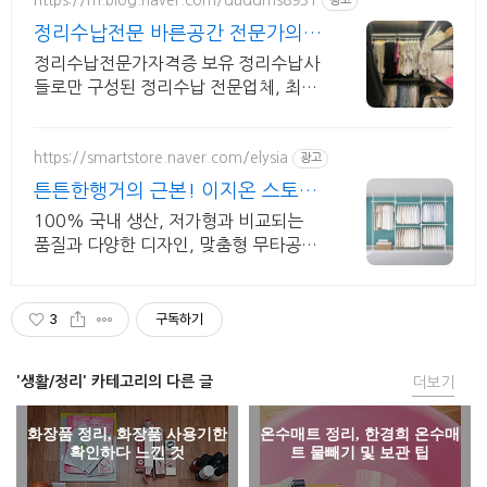
https://m.blog.naver.com/duddms8931
광고
정리수납전문 바른공간 전문가의
맞춤컨설팅 제공
정리수납전문가자격증 보유 정리수납사
들로만 구성된 정리수납 전문업체, 최적
화된 공간
https://smartstore.naver.com/elysia
광고
튼튼한행거의 근본! 이지온 스토어
한정 중복 즉시할인!
100% 국내 생산, 저가형과 비교되는
품질과 다양한 디자인, 맞춤형 무타공행
거 무타공행거의 근본, 200kg 지지하중
테스트 완료
3
구독하기
'생활/정리' 카테고리의 다른 글
더보기
화장품 정리, 화장품 사용기한
온수매트 정리, 한경희 온수매
확인하다 느낀 것
트 물빼기 및 보관 팁