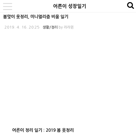
본
내
카
어른이 성장일기
se
toggle
문
비
테
navigation
봄맞이 옷정리, 미니멀리즘 비움 일기
바
게
고
2019. 4. 16. 20:25
생활/정리
by
라라윈
로
이
리
가
션
바
기
바
로
로
가
가
기
기
어른이 정리 일기 : 2019 봄 옷정리