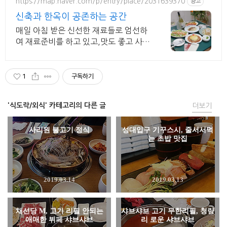
https://map.naver.com/p/entry/place/2031639370
광고
신축과 한옥이 공존하는 공간
매일 아침 받은 신선한 재료들로 엄선하
여 재료준비를 하고 있고,맛도 좋고 사진
맛집
1
구독하기
'식도락/외식' 카테고리의 다른 글
더보기
사리원 불고기 정식
성대입구 기꾸스시, 줄서서먹
는 초밥 맛집
2019.03.14
2019.03.13
채선당 M, 고기 리필 안되는
샤브샤브 고기 무한리필, 청량
애매한 뷔페 샤브샤브
리 로운 샤브샤브