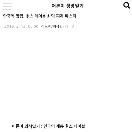
본
내
카
어른이 성장일기
se
toggle
문
비
테
navigation
안국역 맛집, 후스 테이블 화덕 피자 파스타
바
게
고
2019. 3. 12. 06:00
식도락/외식
by
라라윈
로
이
리
가
션
바
기
바
로
로
가
가
기
기
어른이 외식일기 : 안국역 계동 후스 테이블