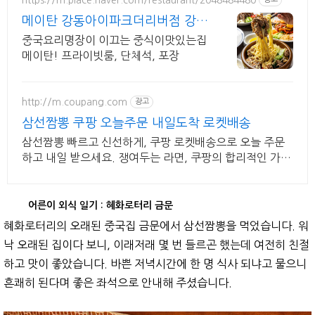
메이탄 강동아이파크더리버점 강동
이케아 맛집
중국요리명장이 이끄는 중식이맛있는집
메이탄! 프라이빗룸, 단체석, 포장
http://m.coupang.com
광고
삼선짬뽕 쿠팡 오늘주문 내일도착 로켓배송
삼선짬뽕 빠르고 신선하게, 쿠팡 로켓배송으로 오늘 주문
하고 내일 받으세요. 쟁여두는 라면, 쿠팡의 합리적인 가격
과 와우회원 캐시적립 혜택을 놓치지 마세요.
어른이 외식 일기 : 혜화로터리 금문
혜화로터리의 오래된 중국집 금문에서 삼선짬뽕을 먹었습니다. 워
낙 오래된 집이다 보니, 이래저래 몇 번 들르곤 했는데 여전히 친절
하고 맛이 좋았습니다. 바쁜 저녁시간에 한 명 식사 되냐고 물으니
흔쾌히 된다며 좋은 좌석으로 안내해 주셨습니다.