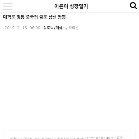
본
내
카
어른이 성장일기
se
toggle
문
비
테
navigation
대학로 정통 중국집 금문 삼선 짬뽕
바
게
고
2019. 3. 15. 06:00
식도락/외식
by
라라윈
로
이
리
가
션
바
기
바
로
로
가
가
기
기
https://m.place.naver.com/restaurant/2048484480
광고