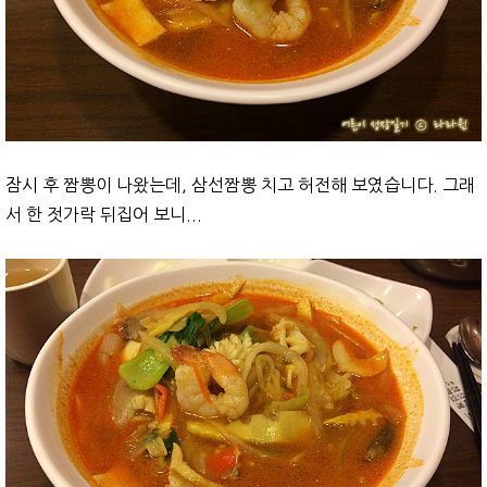
잠시 후 짬뽕이 나왔는데, 삼선짬뽕 치고 허전해 보였습니다. 그래
서 한 젓가락 뒤집어 보니...