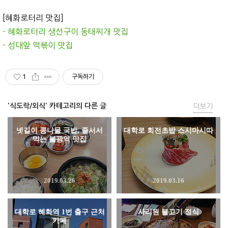
[혜화로터리 맛집]
- 혜화로터리 생선구이 동태찌개 맛집
- 성대앞 떡볶이 맛집
1
구독하기
'식도락/외식' 카테고리의 다른 글
더보기
넷길이 콩나물 국밥, 줄서서
대학로 회전초밥 스시마시따
먹는 불광역 맛집
2019.03.26
2019.03.16
대학로 혜화역 1번 출구 근처
사리원 불고기 정식
카페