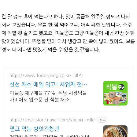
한 달 정도 후에 먹는다고 하나, 맛이 궁금해 일주일 정도 지나서
꺼내 보았습니다. 무를 한 점 먹어보니, 아직 쎄한 맛입니다. 소주
에 취할 것 같기도 했고요. 마늘쫑도 그냥 마늘쫑에 새콤 간장 묻힌
맛이었습니다. 뚜껑을 덮어 다시 냉장고 안 쪽에 넣어 뒀어요. 보름
정도 더 지나면 맛있게 먹을 수 있을 것 같습니다.
https://www.foodspring.co.kr/
광고
신선 채소 매일 입고! 사업자 전용
특가
마늘쫑 재구매율 77%. 식당 사장님들
사이에서 입소문 난 식봄 채소
https://smartstore.naver.com/young_miller
광고
믿고 먹는 방앗간청년