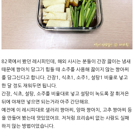
82쿡에서 봤던 레시피인데, 해외 사시는 분들이 간장 끓이는 냄새
때문에 짱아치 담그기 힘들 때 소주를 사용해 끓이지 않는 짱아찌
를 담그신다고 합니다. 간장1, 식초1, 소주1, 설탕1 비율로 넣고
한 달 정도 재워두면 됩니다.
간장, 식초, 설탕, 소주를 비율대로 넣고 설탕이 녹도록 잘 휘저은
뒤에 야채만 넣으면 되는거라 아주 간단해요.
예전에 이 레시피대로 샐러리 짱아찌, 양파 짱아치, 고추 짱아찌 등
을 만들어 봤는데 맛있었어요. 저처럼 요리솜씨 없는 사람도 실패
하지 않는 방법이었습니다.