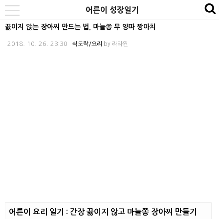
본
내
카
어른이 성장일기
se
toggle
문
비
테
navigation
끓이지 않는 장아찌 만드는 법, 마늘쫑 무 양파 짱아치
바
게
고
2018. 10. 26. 23:30
식도락/요리
by
라라윈
로
이
리
가
션
바
기
바
로
로
가
가
기
기
어른이 요리 일기 : 간장 끓이지 않고 마늘쫑 장아찌 만들기