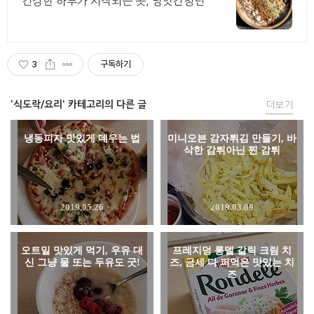
건강한 하루가 시작되는 곳, 방앗간청년
3
구독하기
'식도락/요리' 카테고리의 다른 글
더보기
냉동피자 맛있게 데우는 법
미니오븐 감자튀김 만들기, 바
삭한 감튀아닌 찐 감튀
2019.05.26
2019.03.09
오트밀 맛있게 먹기, 우유 대
프레지덩 롱델 갈릭 크림 치
신 그냥 물 또는 두유도 굿!
즈, 금세 다 퍼먹은 맛있는 치
즈