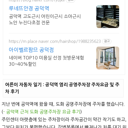
루네뜨안경 공덕역
공덕역 고도근시 어린이근시 소아근시
노안 누진다초점 전문
https://m.place.naver.com/hairshop/1988235623
광고
아이벨르팜므 공덕점
네이버 TOP10 미용실 선정 첫방문체험
30~40%할인
어른이 자동차 일기 : 공덕역 염리 공영주차장 주차요금 및 주
차 후기
지난 번에 공덕역에 왔을 때, 도화 공영주차장에 주차를 했습니다.
(
- 공덕역 근처 도화 공영주차장 요금 후기
)
주민센터 아랫층에 있는 주차장이라 주차공간이 약간 작기도 하고,
그보다 위치가 불편했습니다. 강변북록에서 빠져나가 차를 대기 위