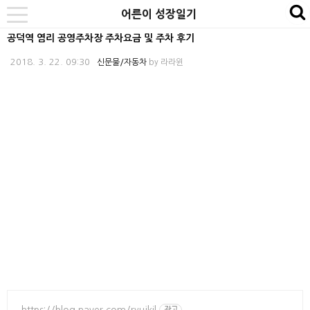
본
내
카
어른이 성장일기
se
toggle
문
비
테
navigation
공덕역 염리 공영주차장 주차요금 및 주차 후기
바
게
고
2018. 3. 22. 09:30
신문물/자동차
by
라라윈
로
이
리
가
션
바
기
바
로
로
가
가
기
기
https://blog.naver.com/ryujkil
광고