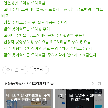
- 인천공항 주차장 주차요금
- 고터 주차, 고속터미널 vs 센트럴시티 vs 강남 성모병원 주차요금
비교
- 잠실 주차요금 싼 곳, 올림픽공원 주차장
- 잠실 롯데월드몰 주차장 후기
- 고려대 주차요금, 고려대역 근처 주차할만한 곳은?
- 합정역 공영주차장 주차요금 & GS 타임즈 주차장 요금
- 서촌 저렴한 주차장이던 신교 공영주차장 주차요금 인상
- 잠실 롯데월드몰 주차요금, 주차예약제 없어지고 요금인하
1
구독하기
'신문물/자동차' 카테고리의 다른 글
더보기
다이소 차량 전화번호판, 주차
카닥 어플, 남양주 카센터 추
알림판 전화번호 붙이기
천 결과는 휑