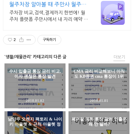
월주차장 알아볼 때 주만사 월주차
장 검색부터 예약까지
주차장 비교,검색,결제까지 한번에! 월
주차 플랫폼 주만사에서 내 자리 예약 수
도권 2만 5천개 월주차 주만사 독점 제
공
2
구독하기
'생활/재물관리' 카테고리의 다른 글
더보기
수시 입출금 통장 금리 비교,
CMA 금리 비교해보니 아직
이자 괜찮은 통장 발견
도 KB증권 cma 통장이 1위
2018.01.02
2018.01.01
남양주 오렌지 팩토리 & 나이
페이팔 외화 통장 달러 인출은
키 아울렛 & 근처 아울렛 정
왜 안 될까?
보