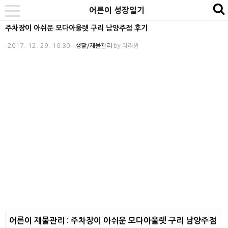
본
내
카
어른이 성장일기
se
toggle
문
비
테
navigation
주차장이 아쉬운 모다아울렛 구리 남양주점 후기
바
게
고
2017. 12. 29. 10:30
생활/재물관리
by
라라윈
로
이
리
가
션
바
기
바
로
로
가
가
기
기
어른이 재물관리 : 주차장이 아쉬운 모다아울렛 구리 남양주점