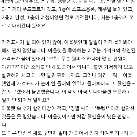
4층에 모던하우스, 문구점, 생활용품, 이불 파는 곳, 신발 할인매장
과 먹거리 푸드코트가 있고, 3층에 스포츠용품, 캐주얼 들이 있고,
2층이 남성, 1층이 여성이었던 걸로 기억합니다. 저는 1층까지 쪼
로로 내려갔다 왔어요.
가격표시가 잘 되어 있지 않아, 아울렛인데 일일이 가격 물어봐야
해서 편치 않았습니다. 아울렛을 좋아하는 이유는 가격표와 할인된
가격표가 붙어 있어서 "으헉! 무슨 원피스 하나에 몇 십 만원이
야????" 이런 소리를 안 해도 되어서 입니다. 할인 가격까지 보고
살만하면 사고 아니면 말면 편하니까요. 그러나 여긴... 뭐... 아울
렛인데 가격표시가 눈에 안 들어와 일일이 물어봐야되고, 할인율도
잘 모르겠어서 불편했습니다. 이 역시 아직 모다아울렛 오픈하고
얼마 안 되어서 일까요?
아울렛 속 추가 할인매장이 적고, '정말 싸다!' '득템!' 이라 할만한
것들은 못 찾았습니다. 아울렛이지만 체감 할인율이 낮은 편입니
다.
또 다른 단점은 새로 꾸민지 얼마 안 되어서 인지 십여분 지나자 눈