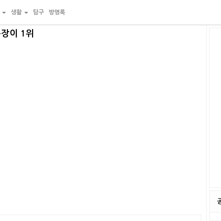
물
생활
탐구
방명록
통장이 1위