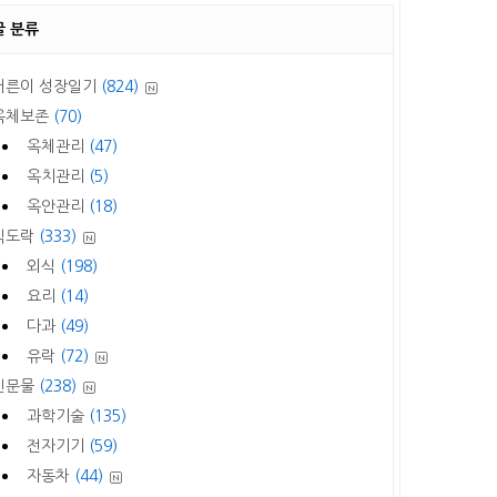
글 분류
어른이 성장일기
(824)
옥체보존
(70)
옥체관리
(47)
옥치관리
(5)
옥안관리
(18)
식도락
(333)
외식
(198)
요리
(14)
다과
(49)
유락
(72)
신문물
(238)
과학기술
(135)
전자기기
(59)
자동차
(44)