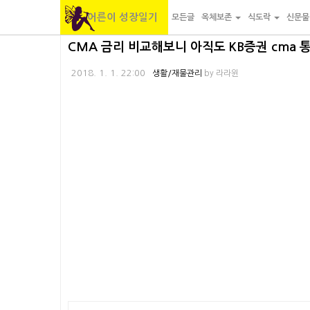
어른이 성장일기
모든글
옥체보존
식도락
신문
본
내
카
CMA 금리 비교해보니 아직도 KB증권 cma 
문
비
테
2018. 1. 1. 22:00
생활/재물관리
by
라라윈
바
게
고
로
이
리
가
션
바
기
바
로
로
가
가
기
기