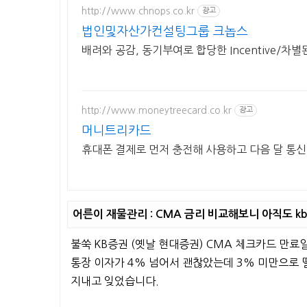
http://www.chnops.co.kr
광고
법인및자산가컨설팅그룹 크놉스
배려와 공감, 동기부여로 합당한 Incentive/차별된
http://www.moneytreecard.co.kr
광고
머니트리카드
휴대폰 결제로 먼저 충전해 사용하고 다음 달 통
어른이 재물관리 : CMA 금리 비교해보니 아직도 kb
불쑥 KB증권 (옛날 현대증권) CMA 체크카드 만료
통장 이자가 4% 넘어서 괜찮았는데 3% 미만으로 
지내고 잊었습니다.