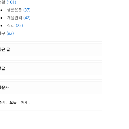
생활
(101)
생활용품
(37)
재물관리
(42)
정리
(22)
탐구
(82)
최근 글
댓글
방문자
총계 :
오늘 :
어제 :