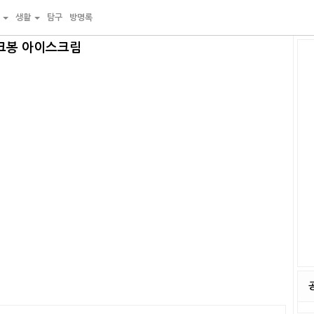
물
생활
탐구
방명록
쿠크봉 아이스크림