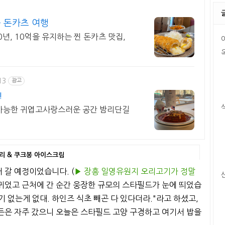
 돈카츠 여행
10년, 10억을 유지하는 찐 돈카츠 맛집,
13
광고
!
가능한 귀엽고사랑스러운 공간 밤리단길
요리 & 쿠크봉 아이스크림
 갈 예정이었습니다. (
▶︎ 장흥 일영유원지 오리고기가 정말
바뀌었고 근처에 간 순간 웅장한 규모의 스타필드가 눈에 띄었습
기 없는게 없대. 하인즈 식초 빼곤 다 있다더라."라고 하셨고,
든은 자주 갔으니 오늘은 스타필드 고양 구경하고 여기서 밥을