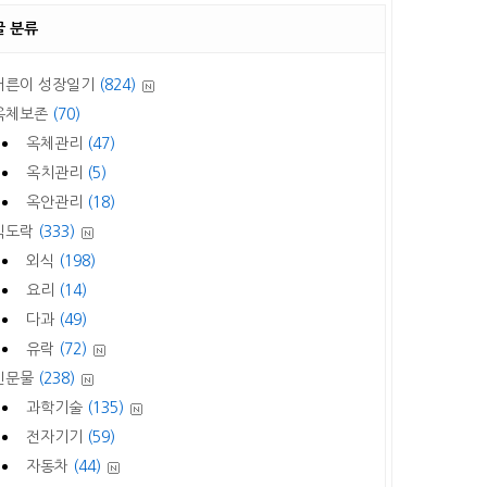
글 분류
어른이 성장일기
(824)
옥체보존
(70)
옥체관리
(47)
옥치관리
(5)
옥안관리
(18)
식도락
(333)
외식
(198)
요리
(14)
다과
(49)
유락
(72)
신문물
(238)
과학기술
(135)
전자기기
(59)
자동차
(44)