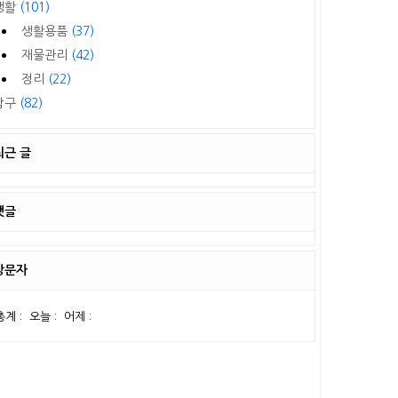
생활
(101)
생활용품
(37)
재물관리
(42)
정리
(22)
탐구
(82)
최근 글
댓글
방문자
총계 :
오늘 :
어제 :