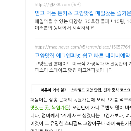
https://원카츠.com
광고
믿고 먹는 돈카츠 고양맛집 매일찾는 즐거운
매일먹을 수 있는 다양함. 30호점 돌파 ! 10평, 
여러분의 동네에서 시작하세요
https://map.naver.com/v5/entry/place/15057764
고양맛집 에그앤피넛 쉽고 빠른 네이버예약
고양맛집 홈메이드 미국식 가정식과 애견동반이 
파스타 스테이크 맛집 에그앤피넛입니다
어른이 외식 일기 : 스타필드 고양 맛집, 진가 중식 코스
처음에는 삼송 근처의 녹원가든에 오리고기를 먹으러
맛있는 곳, 녹원가든
) 오랜만에 가니 주변도 많이 
니다. 엄마께서 "저게 새로 생겼다는 그건가보다. 여
이것이 그 유명한 스타필드 고양이구나 라며 녹원가