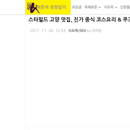
어른이 성장일기
모든글
옥체보존
식도락
신문
본
내
카
스타필드 고양 맛집, 진가 중식 코스요리 & 
문
비
테
2017. 11. 30. 12:53
식도락/외식
by
라라윈
바
게
고
로
이
리
가
션
바
기
바
로
로
가
가
기
기