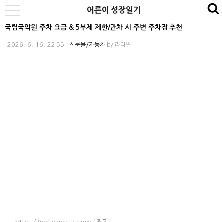
본
내
카
어른이 성장일기
se
toggle
문
비
테
navigation
국립국악원 주차 요금 & 5부제 제한/만차 시 주변 주차장 추천
바
게
고
2026. 6. 16. 22:55
신문물/자동차
by
라라윈
로
이
리
가
션
바
기
바
로
로
가
가
기
기
https://nol.yanolja.com
광고