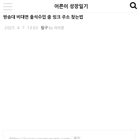
본
내
카
어른이 성장일기
se
toggle
문
비
테
navigation
방송대 비대면 출석수업 줌 링크 주소 찾는법
바
게
고
2025. 4. 7. 13:03
탐구
by
라라윈
로
이
리
가
션
바
기
바
로
로
가
가
기
기
https://www.wrapupapp.com
광고