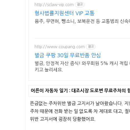
http://sclaw-vip.com
광고
형사법률지원센터 VIP 교통
음주, 무면허, 뺑소니, 보복운전 등 교통범죄 신
http://www.coupang.com
광고
벌금 쿠팡 30일 무료반품 안심
벌금, 안정적 자산 증식! 와우회원 5% 캐시 적립 
키고 늘리세요.
어른이 자동차 일기 : 대조시장 도로변 무료주차의 
뜬금없는 주차위반 벌금 고지서가 날아왔습니다. 지난
주차 때문에 전화 받는 일 없도록 차 제대로 대고, 
위반 고지서에 굉장히 당황했어요.