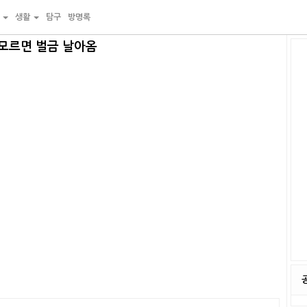
물
생활
탐구
방명록
 모르면 벌금 날아옴