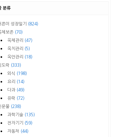
글 분류
어른이 성장일기
(824)
옥체보존
(70)
옥체관리
(47)
옥치관리
(5)
옥안관리
(18)
식도락
(333)
외식
(198)
요리
(14)
다과
(49)
유락
(72)
신문물
(238)
과학기술
(135)
전자기기
(59)
자동차
(44)