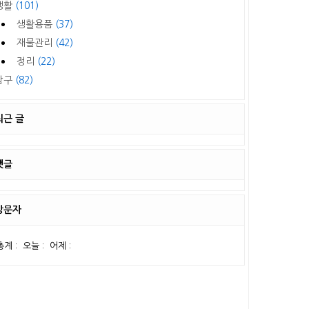
생활
(101)
생활용품
(37)
재물관리
(42)
정리
(22)
탐구
(82)
최근 글
댓글
방문자
총계 :
오늘 :
어제 :