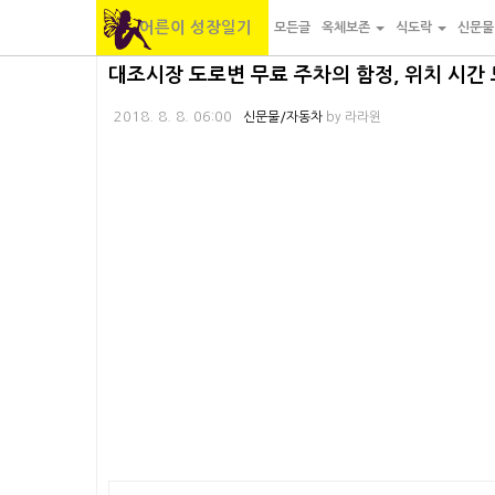
어른이 성장일기
모든글
옥체보존
식도락
신문
본
내
카
대조시장 도로변 무료 주차의 함정, 위치 시간
문
비
테
2018. 8. 8. 06:00
신문물/자동차
by
라라윈
바
게
고
로
이
리
가
션
바
기
바
로
로
가
가
기
기