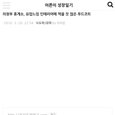
본
내
카
어른이 성장일기
se
toggle
문
비
테
navigation
의정부 휴게소, 유럽느낌 인테리어에 먹을 것 많은 푸드코트
바
게
고
2018. 3. 28. 22:54
식도락/유락
by
라라윈
로
이
리
가
션
바
기
바
로
로
가
가
기
기
http://전자동제면기.com
광고