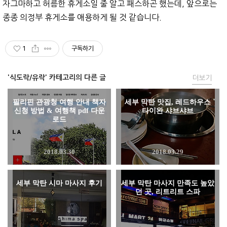
자그마하고 허름한 휴게소일 줄 알고 패스하곤 했는데, 앞으로는
종종 의정부 휴게소를 애용하게 될 것 같습니다.
1
구독하기
'식도락/유락' 카테고리의 다른 글
더보기
필리핀 관광청 여행 안내 책자
세부 막탄 맛집, 레드하우스
신청 방법 & 여행책 pdf 다운
타이완 샤브샤브
로드
2018.03.30
2018.03.29
세부 막탄 시마 마사지 후기
세부 막탄 마사지 만족도 높았
던 곳, 리트리트 스파