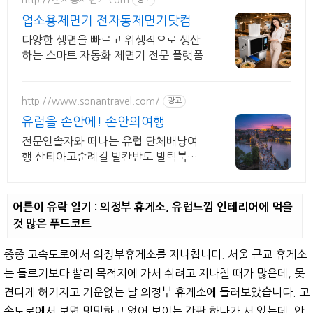
업소용제면기 전자동제면기닷컴
다양한 생면을 빠르고 위생적으로 생산
하는 스마트 자동화 제면기 전문 플랫폼
http://www.sonantravel.com/
광고
유럽을 손안에! 손안의여행
전문인솔자와 떠나는 유럽 단체배낭여
행 산티아고순례길 발칸반도 발틱북유
럽 지중해여행 유럽을 손안에! 발칸반도
북유럽 지중해 남부유럽 동유럽 세미팩
제공
어른이 유락 일기 : 의정부 휴게소, 유럽느낌 인테리어에 먹을
것 많은 푸드코트
종종 고속도로에서 의정부휴게소를 지나칩니다. 서울 근교 휴게소
는 들르기보다 빨리 목적지에 가서 쉬려고 지나칠 때가 많은데, 못
견디게 허기지고 기운없는 날 의정부 휴게소에 들러보았습니다. 고
속도로에서 보면 밋밋하고 없어 보이는 간판 하나가 서 있는데, 안