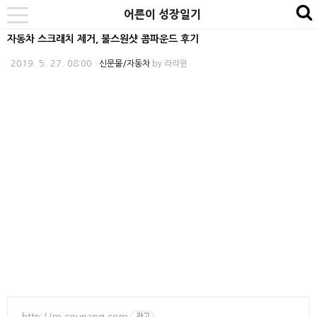
본
내
카
어른이 성장일기
se
toggle
문
비
테
navigation
자동차 스크래치 제거, 불스원샷 콤파운드 후기
바
게
고
2019. 5. 27. 08:00
신문물/자동차
by
라라윈
로
이
리
가
션
바
기
바
로
로
가
가
기
기
http://m.coupang.com
광고