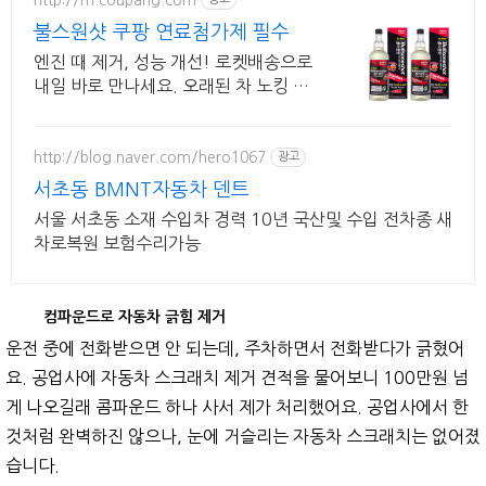
불스원샷 쿠팡 연료첨가제 필수
엔진 때 제거, 성능 개선! 로켓배송으로
내일 바로 만나세요. 오래된 차 노킹 걱
정 끝! 꾸준한 관리로 새 차처럼 쌩쌩하
게.
http://blog.naver.com/hero1067
광고
서초동 BMNT자동차 덴트
서울 서초동 소재 수입차 경력 10년 국산및 수입 전차종 새
차로복원 보험수리가능
컴파운드로 자동차 긁힘 제거
운전 중에 전화받으면 안 되는데, 주차하면서 전화받다가 긁혔어
요. 공업사에 자동차 스크래치 제거 견적을 물어보니 100만원 넘
게 나오길래 콤파운드 하나 사서 제가 처리했어요. 공업사에서 한
것처럼 완벽하진 않으나, 눈에 거슬리는 자동차 스크래치는 없어졌
습니다.