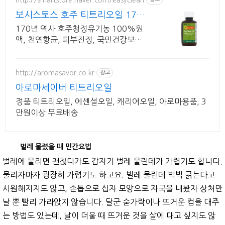
보시스토스 호주 티트리오일 170
년 역사 유기농원액오일
170년 역사 호주청정유기농 100%원
액, 천연항균, 피부진정, 국민건강보험
파트너
http://aromasavor.co.kr
광고
아로마세이버 티트리오일
정품 티트리오일, 에센셜오일, 캐리어오일, 아로마용품, 3
만원이상 무료배송
벌레 물렸을 때 민간요법
벌레에 물리면 괜찮다가도 갑자기 벌레 물린데가 가렵기도 합니다.
물리자마자 굉장히 가렵기도 하고요. 벌레 물린데 벅벅 긁는다고
시원해지지도 않고, 손톱으로 십자 모양으로 자국을 내봤자 상처만
날 뿐 빨리 가라앉지 않습니다. 달군 숟가락이나 뜨거운 컵을 대주
는 방법도 있는데, 날이 더울 때 뜨거운 것을 살에 대고 싶지도 않