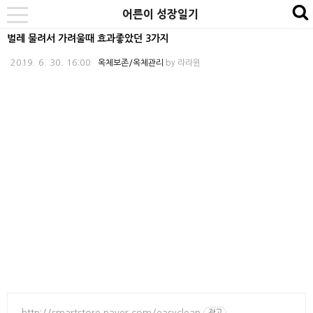
본
내
카
어른이 성장일기
se
toggle
문
비
테
navigation
벌레 물려서 가려울때 효과좋았던 3가지
바
게
고
2019. 6. 30. 16:00
옥체보존/옥체관리
by
라라윈
로
이
리
가
션
바
기
바
로
로
가
가
기
기
http://smartstore.naver.com/easyclean
광고