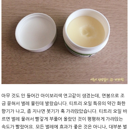
아무 것도 안 들어간 아이보리색 연고같이 생겼는데, 면봉으로 조
금 묻혀서 벌레 물린데 발랐습니다. 티트리 오일 특유의 약간 화한
향기가 나고, 좀 지나면 붓기가 훅 가라앉았습니다. 티트리 오일 바
르면 벌레 물려서 빨갛게 부풀어 올랐던 것이 평평하게 가라앉는
속도가 빨랐어요. 모든 벌레에 효과가 좋은 것은 아니나, 대부분 벌