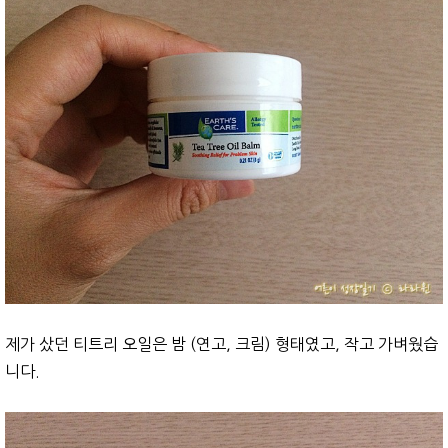
제가 샀던 티트리 오일은 밤 (연고, 크림) 형태였고, 작고 가벼웠습
니다.