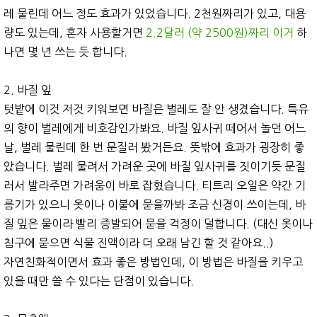
레 물린데 어느 정도 효과가 있었습니다. 2천원짜리가 있고, 대용
량도 있는데, 혼자 사용할거면
2.2달러 (약 2500원)짜리 이거
하
나면 몇 년 쓰는 듯 합니다.
2. 바질 잎
텃밭에 이것 저것 키워보면 바질은 벌레도 잘 안 생겼습니다. 특유
의 향이 벌레에게 비호감인가봐요. 바질 잎사귀 떼어서 놀던 어느
날, 벌레 물린데 한 번 문질러 봤거든요. 뜻밖에 효과가 굉장히 좋
았습니다. 벌레 물려서 가려운 곳에 바질 잎사귀를 짓이기듯 문질
러서 발라주면 가려움이 바로 잡혔습니다. 티트리 오일은 약간 기
름기가 있으니 옷이나 이불에 묻을까봐 조금 신경이 쓰이는데, 바
질 잎은 물이라 빨리 증발되어 묻을 걱정이 덜합니다. (대신 옷이나
침구에 묻으면 식물 진액이라 더 오래 남긴 할 것 같아요..)
자연친화적이면서 효과 좋은 방법인데, 이 방법은 바질을 키우고
있을 때만 쓸 수 있다는 단점이 있습니다.