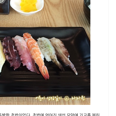
 투박한 초밥이었다. 초밥에 얹어진 생선 모양에 기교를 부린