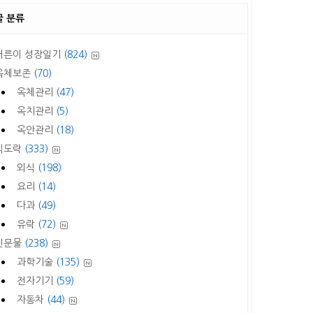
글 분류
어른이 성장일기
(824)
옥체보존
(70)
옥체관리
(47)
옥치관리
(5)
옥안관리
(18)
식도락
(333)
외식
(198)
요리
(14)
다과
(49)
유락
(72)
신문물
(238)
과학기술
(135)
전자기기
(59)
자동차
(44)