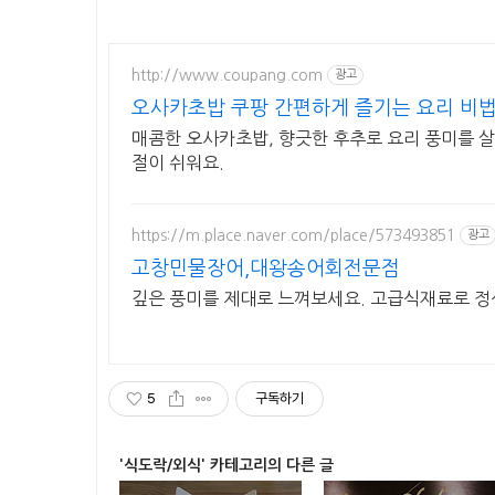
http://www.coupang.com
광고
오사카초밥 쿠팡 간편하게 즐기는 요리 비
매콤한 오사카초밥, 향긋한 후추로 요리 풍미를 살
절이 쉬워요.
https://m.place.naver.com/place/573493851
광고
고창민물장어,대왕송어회전문점
깊은 풍미를 제대로 느껴보세요. 고급식재료로 
5
구독하기
'식도락/외식' 카테고리의 다른 글