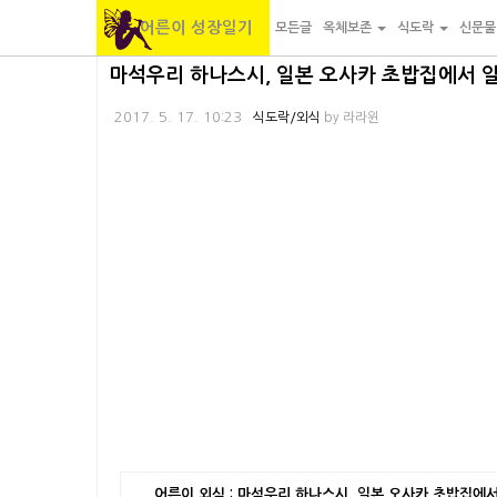
어른이 성장일기
모든글
옥체보존
식도락
신문
본
내
카
마석우리 하나스시, 일본 오사카 초밥집에서 
문
비
테
2017. 5. 17. 10:23
식도락/외식
by
라라윈
바
게
고
로
이
리
가
션
바
기
바
로
로
가
가
기
기
어른이 외식 : 마석우리 하나스시, 일본 오사카 초밥집에