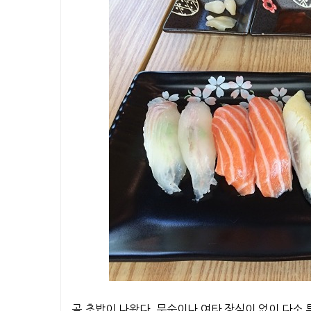
곧 초밥이 나왔다. 무순이나 여타 장식이 없이 다소