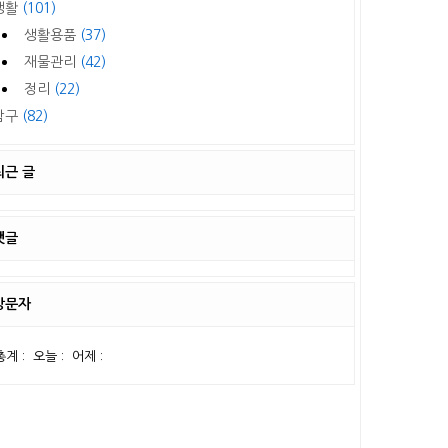
생활
(101)
생활용품
(37)
재물관리
(42)
정리
(22)
탐구
(82)
최근 글
댓글
방문자
총계 :
오늘 :
어제 :