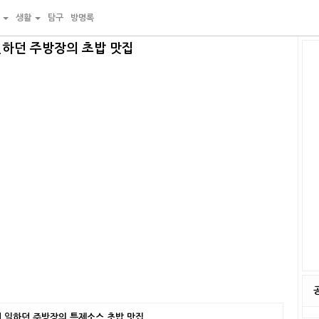
물
생활
탐구
방명록
일하던 주방장의 초밥 맛집
서 일하던 주방장의 특제소스 초밥 맛집