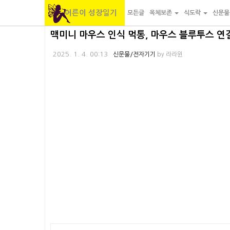
어른이 성장일기
모든글
옥체보존
식도락
신문
본
내
카
맥미니 마우스 인식 먹통, 마우스 블루투스 연결
문
비
테
2025. 1. 4. 00:13
신문물/전자기기
by
라라윈
바
게
고
로
이
리
가
션
바
기
바
로
로
가
가
기
기