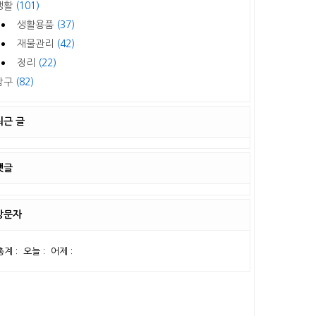
생활
(101)
생활용품
(37)
재물관리
(42)
정리
(22)
탐구
(82)
최근 글
댓글
방문자
총계 :
오늘 :
어제 :