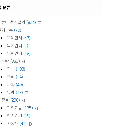
글 분류
어른이 성장일기
(824)
옥체보존
(70)
옥체관리
(47)
옥치관리
(5)
옥안관리
(18)
식도락
(333)
외식
(198)
요리
(14)
다과
(49)
유락
(72)
신문물
(238)
과학기술
(135)
전자기기
(59)
자동차
(44)