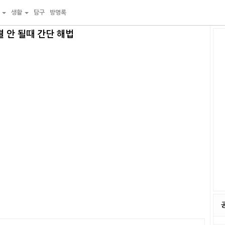
물
생활
탐구
방명록
 안 될때 간단 해법