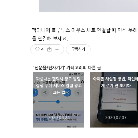
맥미니에 블루투스 마우스 새로 연결할 때 인식 못
를 연결해 보세요.
4
구독하기
'신문물/전자기기' 카테고리의 다른 글
짜증나는 갤럭시 광고 알림,
아이폰 재설정 방법, 타인
삼성 푸쉬 서비스 알림 광고
게 주기 전 초기화
끄는 법
2020.04.24
2020.02.07