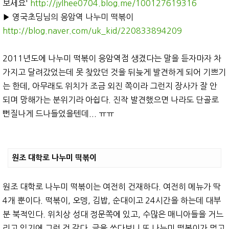
보세요'
http://jylhee0704.blog.me/100127619316
▶︎ 영국초딩님의 응암역 나누미 떡볶이
http://blog.naver.com/uk_kid/220833894209
2011년도에 나누미 떡볶이 응암역점 생겼다는 말을 듣자마자 차
가지고 달려갔었는데 못 찾았던 것을 뒤늦게 발견하게 되어 기쁘기
는 한데, 아무래도 위치가 조금 외진 쪽이라 그런지 장사가 잘 안
되며 망해가는 분위기라 아쉽다. 진작 발견했으면 나라도 단골로
뻔질나게 드나들었을텐데... ㅠㅠ
원조 대학로 나누미 떡볶이
원조 대학로 나누미 떡볶이는 여전히 건재하다. 여전히 메뉴가 딱
4개 뿐이다. 떡볶이, 오뎅, 김밥, 순대이고 24시간을 하는데 대부
분 북적인다. 위치상 성대 정문쪽에 있고, 수많은 매니아들을 거느
리고 있기에 그런 것 같다. 글을 쓰다보니 또 나누미 떡볶이가 먹고