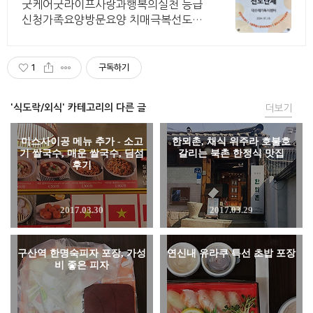
굿케어굿라이프사랑과행복의실천 등급
신청가족요양방문요양 치매극복선도단
체
1
구독하기
'식도락/외식' 카테고리의 다른 글
더보기
미스사이공 메뉴 추가 - 소고
한뫼촌, 채식 위주라 호불호
기 쌀국수, 매운 쌀국수, 딤섬
갈리는 북촌 한정식 맛집
후기
2017.03.30
2017.03.29
구산역 한명숙피자 포장, 가성
연신내 유라쿠 특선 초밥 포장
비 좋은 피자