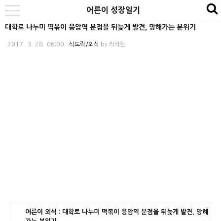
본
내
카
어른이 성장일기
se
toggle
문
비
테
navigation
대학로 나누미 떡볶이 응암역 분점을 뒤늦게 발견, 망해가는 분위기
바
게
고
2017. 3. 28. 06:00
식도락/외식
by
라라윈
로
이
리
가
션
바
기
바
로
로
가
가
기
기
어른이 외식 : 대학로 나누미 떡볶이 응암역 분점을 뒤늦게 발견, 망해