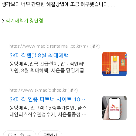
생각보다 너무 간단한 해결방법에 조금 허무했습니다.....
>
식기세척기 장
단점
https://www.magic-rentalmall.co.kr/m/
광고
SK매직렌탈 8월 최대혜택
동양매직,전국 긴급설치, 압도적인혜택
지원, 8월 최대혜택, 사은품 당일지급
http://www.skmagic-shop.kr
광고
SK매직 인증 파트너 사이트 10년
연속 최우수상 수상!
동양매직, 전고객 15%추가할인, 풀스
테인리스직수관정수기, 사은품증정,패
키지할인
2
구독하기