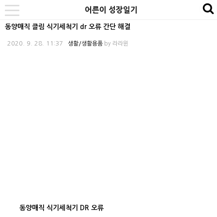
본
내
카
어른이 성장일기
se
toggle
문
비
테
navigation
동양매직 클림 식기세척기 dr 오류 간단 해결
바
게
고
2020. 9. 28. 11:37
생활/생활용품
by
라라윈
로
이
리
가
션
바
기
바
로
로
가
가
기
기
동양매직 식기세척기 DR 오류