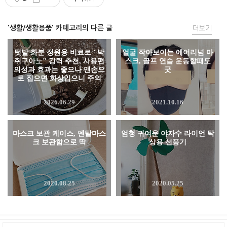
'생활/생활용품' 카테고리의 다른 글
더보기
텃밭 화분 정원용 비료로 "박
얼굴 작아보이는 에어리넘 마
쥐구아노" 강력 추천, 사용편
스크, 골프 연습 운동할때도
의성과 효과는 좋으나 맨손으
굿
로 집으면 화상입으니 주의
2026.06.29
2021.10.16
마스크 보관 케이스, 덴탈마스
엄청 귀여운 야자수 라이언 탁
크 보관함으로 딱
상용 선풍기
2020.08.25
2020.05.25