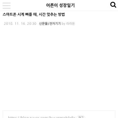
본
내
카
어른이 성장일기
se
toggle
문
비
테
navigation
스마트폰 시계 빠를 때, 시간 맞추는 방법
바
게
고
2018. 11. 16. 20:30
신문물/전자기기
by
라라윈
로
이
리
가
션
바
기
바
로
로
가
가
기
기
https://blog.naver.com/busanmobilefix
광고