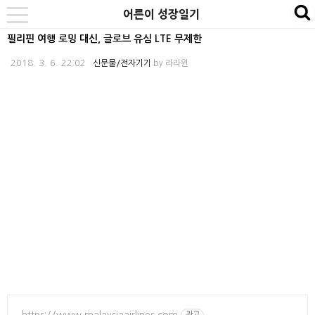
본
내
카
어른이 성장일기
se
toggle
문
비
테
navigation
필리핀 여행 로밍 대신, 글로브 유심 LTE 무제한
바
게
고
2018. 3. 6. 22:02
신문물/전자기기
by
라라윈
로
이
리
가
션
바
기
바
로
로
가
가
기
기
https://www.malaysiaairlines.com
광고