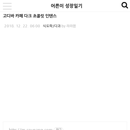
본
내
카
어른이 성장일기
se
toggle
문
비
테
navigation
고디바 카페 다크 초콜릿 인텐스
바
게
고
2018. 12. 22. 06:00
식도락/다과
by
라라윈
로
이
리
가
션
바
기
바
로
로
가
가
기
기
http://m.coupang.com
광고