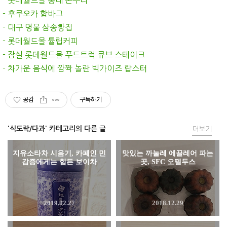
- 후쿠오카 함바그
- 대구 명물 삼송빵집
- 롯데월드몰 튤립커피
- 잠실 롯데월드몰 푸드트럭 큐브 스테이크
- 차가운 음식에 깜짝 놀란 빅가이즈 랍스터
공감
구독하기
'식도락/다과' 카테고리의 다른 글
더보기
지유소타차 시음기, 카페인 민
맛있는 까눌레 에끌레어 파는
감증에게는 힘든 보이차
곳, SFC 오뗄두스
2019.02.27
2018.12.29