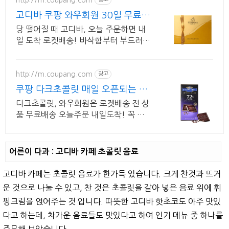
고디바 쿠팡 와우회원 30일 무료반
품
당 떨어질 때 고디바, 오늘 주문하면 내
일 도착 로켓배송! 바삭함부터 부드러움
까지! 다채로운 식감의 초콜릿, 경험하
세요.
http://m.coupang.com
광고
쿠팡 다크초콜릿 매일 오픈되는 와
우회원 특가
다크초콜릿, 와우회원은 로켓배송 전 상
품 무료배송 오늘주문 내일도착! 꼭 필
요한 제품은 쿠팡에서 더 저렴하게, 로켓
배송으로 더 빠르게!
어른이 다과 : 고디바 카페 초콜릿 음료
고디바 카페는 초콜릿 음료가 한가득 있습니다. 크게 찬것과 뜨거
운 것으로 나눌 수 있고, 찬 것은 초콜릿을 갈아 넣은 음료 위에 휘
핑크림을 얹어주는 것 입니다. 따뜻한 고디바 핫초코도 아주 맛있
다고 하는데, 차가운 음료들도 맛있다고 하여 인기 메뉴 중 하나를