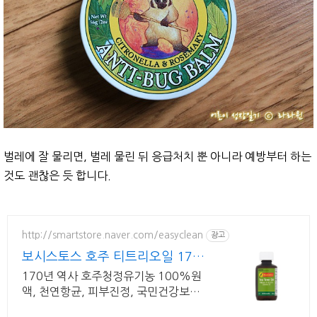
벌레에 잘 물리면, 벌레 물린 뒤 응급처치 뿐 아니라 예방부터 하는
것도 괜찮은 듯 합니다.
http://smartstore.naver.com/easyclean
광고
보시스토스 호주 티트리오일 170
년 역사 유기농원액오일
170년 역사 호주청정유기농 100%원
액, 천연항균, 피부진정, 국민건강보험
파트너