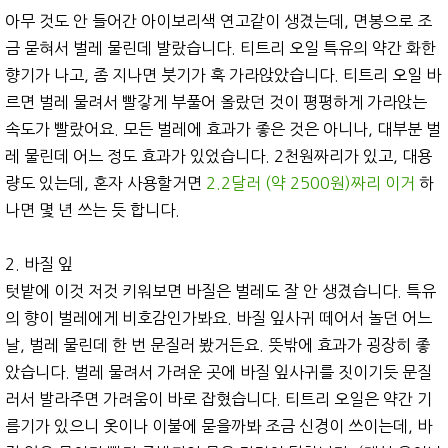
아무 것도 안 들어간 아이보리색 연고같이 생겼는데, 면봉으로 조
금 묻혀서 벌레 물린데 발랐습니다. 티트리 오일 특유의 약간 화한
향기가 나고, 좀 지나면 붓기가 훅 가라앉았습니다. 티트리 오일 바
르면 벌레 물려서 빨갛게 부풀어 올랐던 것이 평평하게 가라앉는
속도가 빨랐어요. 모든 벌레에 효과가 좋은 것은 아니나, 대부분 벌
레 물린데 어느 정도 효과가 있었습니다. 2천원짜리가 있고, 대용
량도 있는데, 혼자 사용할거면
2.2달러 (약 2500원)짜리 이거
하
나면 몇 년 쓰는 듯 합니다.
2. 바질 잎
텃밭에 이것 저것 키워보면 바질은 벌레도 잘 안 생겼습니다. 특유
의 향이 벌레에게 비호감인가봐요. 바질 잎사귀 떼어서 놀던 어느
날, 벌레 물린데 한 번 문질러 봤거든요. 뜻밖에 효과가 굉장히 좋
았습니다. 벌레 물려서 가려운 곳에 바질 잎사귀를 짓이기듯 문질
러서 발라주면 가려움이 바로 잡혔습니다. 티트리 오일은 약간 기
름기가 있으니 옷이나 이불에 묻을까봐 조금 신경이 쓰이는데, 바