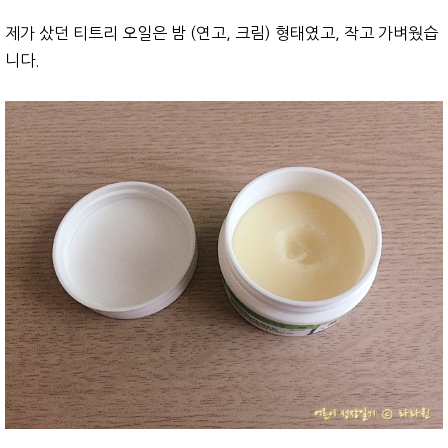
제가 샀던 티트리 오일은 밤 (연고, 크림) 형태였고, 작고 가벼웠습
니다.