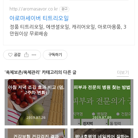
http://aromasavor.co.kr
광고
아로마세이버 티트리오일
정품 티트리오일, 에센셜오일, 캐리어오일, 아로마용품, 3
만원이상 무료배송
공감
구독하기
'옥체보존/옥체관리' 카테고리의 다른 글
더보기
아침 저녁 조깅 효과 비교 (덤,
피부과 전문의 병원 찾는 방법
2주차 변화)
2019.07.26
2019.07.09
건강보험 건강검진 결과
평내호평역 네일케어 잘하는