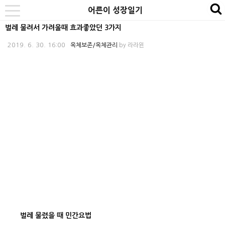
본
내
카
어른이 성장일기
se
toggle
문
비
테
navigation
벌레 물려서 가려울때 효과좋았던 3가지
바
게
고
2019. 6. 30. 16:00
옥체보존/옥체관리
by
라라윈
로
이
리
가
션
바
기
바
로
로
가
가
기
기
벌레 물렸을 때 민간요법