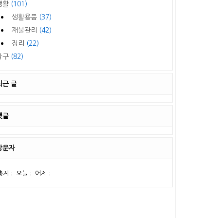
생활
(101)
생활용품
(37)
재물관리
(42)
정리
(22)
탐구
(82)
최근 글
댓글
방문자
총계 :
오늘 :
어제 :