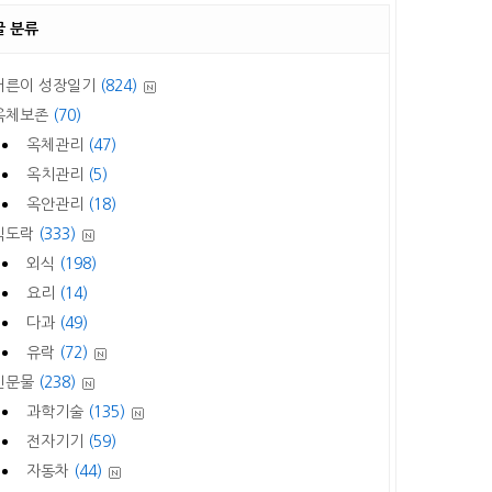
글 분류
어른이 성장일기
(824)
옥체보존
(70)
옥체관리
(47)
옥치관리
(5)
옥안관리
(18)
식도락
(333)
외식
(198)
요리
(14)
다과
(49)
유락
(72)
신문물
(238)
과학기술
(135)
전자기기
(59)
자동차
(44)