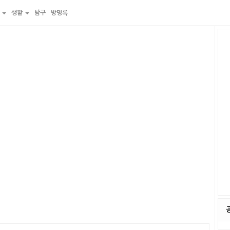
물
생활
탐구
방명록