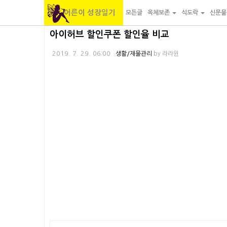
어른이 성장일기
모든글
옥체보존
식도락
신문
본
내
카
아이허브 할인쿠폰 할인율 비교
문
비
테
2019. 7. 29. 06:00
생활/재물관리
by
라라윈
바
게
고
로
이
리
가
션
바
기
바
로
로
가
가
기
기