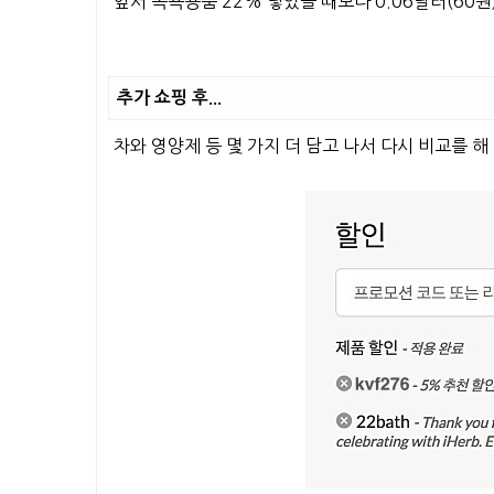
앞서 목욕용품 22% 넣었을 때보다 0.06달러(60원
추가 쇼핑 후...
차와 영양제 등 몇 가지 더 담고 나서 다시 비교를 해