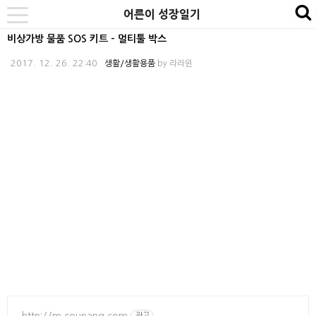
본
내
카
어른이 성장일기
se
toggle
문
비
테
navigation
비상가방 물품 SOS 키트 - 멀티툴 박스
바
게
고
2017. 12. 26. 22:40
생활/생활용품
by
라라윈
로
이
리
가
션
바
기
바
로
로
가
가
기
기
http://m.coupang.com
광고